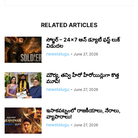
RELATED ARTICLES
సోల్జర్ – 24×7 ఆన్ డ్యూటీ ఫస్ట్ లుక్
విడుదల
newstelugu
-
June 27, 2026
మౌర్య‌, త‌న్వి హీరో హీరోయిన్లుగా కొత్త
మూవీ!
newstelugu
-
June 27, 2026
ఇసాకపట్నంలో రాజ‌కీయాలు, నేరాలు,
వ్యాపారాలు!
newstelugu
-
June 27, 2026