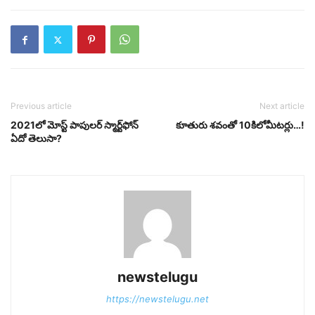
Previous article
Next article
2021లో మోస్ట్‌ పాపులర్‌ స్మార్ట్‌ఫోన్‌
కూతురు శవంతో 10కిలోమీటర్లు…!
ఏదో తెలుసా?
newstelugu
https://newstelugu.net