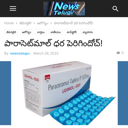
Home
జీవనశైలి
ఆరోగ్యం
పారాసెట్‌మాల్‌ ధర పెరిగిందోచ్‌!
జీవనశైలి
ఆరోగ్యం
వార్తలు
జాతీయం
టాప్‌స్టోరీ
వ్యాపారం
పారాసెట్‌మాల్‌ ధర పెరిగిందోచ్‌!
0
By
newstelugu
-
March 26, 2022