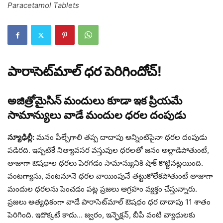
Paracetamol Tablets
పారాసెట్‌మాల్‌ ధర పెరిగిందోచ్‌!
అజిత్రోమైసిన్‌ మందులు కూడా ఇక ప్రియమే
సామాన్యులు వాడే మందుల ధరల దంపుడు
న్యూఢిల్లీ:
మనం పీల్చేగాలి తప్ప దాదాపు అన్నింటిపైనా ధరల దంపుడు
పడిరది. ఇప్పటికే నిత్యావసర వస్తువుల ధరలతో జనం అల్లాడిపోతుంటే,
తాజాగా ఔషధాల ధరలు పెరగడం సామాన్యునికి షాక్‌ కొట్టినట్లయింది.
వంటగ్యాసు, వంటనూనె ధరల వాయింపునే తట్టుకోలేకపోతుంటే తాజాగా
మందుల ధరలను పెంచడం పట్ల ప్రజలు ఆగ్రహం వ్యక్తం చేస్తున్నారు.
ప్రజలు అత్యధికంగా వాడే పారాసెట్‌మాల్‌ ఔషధం ధర దాదాపు 11 శాతం
పెరిగింది. ఇదొక్కటే కాదు… జ్వరం, ఇన్ఫెక్షన్‌, బీపీ వంటి వ్యాధులకు