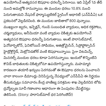
ఉపయోగించే అత్యవసర ఔషధాల ధరలన్నీ పెరిగాయి. ఇది ఏప్రిల్‌ 1వ తేదీ
నుంచి అమల్లోకి రానున్నాయి. ఈ మందుల ధరలు 10.8% నుంచి
పెరుగుతాయని నేషనల్‌ ఫార్మాస్యుటికల్‌ ప్రైసింగ్‌ అథారిటీ (ఎన్‌పీపీఏ) ఒక
ప్రకటనలో వెల్లడిరచింది. ఈ మందుల జాబితాలో 800 వున్నాయి.
ముఖ్యంగా జ్వరం, ఇన్ఫెక్షన్‌, గుండె సంబంధిత వ్యాధులు, అధిక రక్తపోటు,
చర్మవ్యాధులు, అనీమియా వంటి వ్యాధుల చికిత్సకు ఉపయోగించే
అత్యవసర ఔషధాల ధరలన్నీ పెరుగుతాయి. అంటే పారాసెట్‌మాల్‌,
ఫెనోబార్బిటోన్‌, ఫెనిటోయిన్‌ సోడియం, అజిత్రోమైసిన్‌, సిప్రోఫ్లోక్సాసిన్‌
హైడ్రోక్లోరైడ్‌, మెట్రోనిడజోల్‌ వంటి ఔషధాలున్నాయి. పైగా విటమిన్స్‌,
మినరల్స్‌ మందుల ధరలు కూడా పెరగనున్నాయి. ఇందులో కొన్నింటిని
కొవిడ్‌ బాధితులకు చికిత్సలోనూ ఉపయోగిస్తున్నారు. మహమ్మారి
కారణంగా తయారీ ఖర్చులు పెరగడంతో ఈ ఔషధాల ధరలను పెంచాలని
చాలా కాలంగా డిమాండ్లు వినిపిస్తున్న నేపథ్యంలో ఎన్‌పీపీఏ ఈ నిర్ణయం
తీసుకున్నట్లు సమాచారం.కేంద్ర వాణిజ్య పరిశ్రమల శాఖ వెల్లడిరచిన టోకు
ద్రవ్యోల్బణ సూచీ గణాంకాల ఆధారంగా ఈ పెంపుదల చేపట్టినట్లు
తెలిసింది. (Story: పారాసెట్‌మాల్‌ ధర పెరిగిందోచ్‌!)