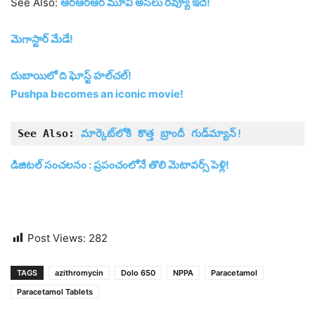
See Also:
ఆర్‌ఆర్‌ఆర్‌ మూవీ అసలు రివ్యూ ఇదే!
మెగాస్టార్ మేడే!
దుబాయిలో ది ఘోస్ట్ హ‌ల్‌చ‌ల్‌!
Pushpa becomes an iconic movie!
See Also: 
మార్కెట్‌లోకి కొత్త బ్రాందీ గుడ్‌మ్యాన్‌!
డిజిటల్‌ సంచలనం : ప్రపంచంలోనే తొలి మెటావర్స్‌ పెళ్లి!
Post Views:
282
TAGS
azithromycin
Dolo 650
NPPA
Paracetamol
Paracetamol Tablets