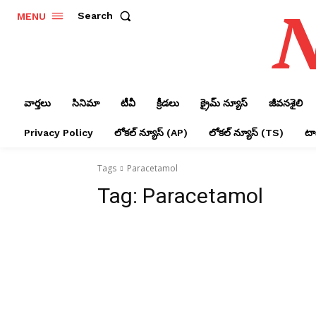
N
Search
MENU
వార్తలు
సినిమా
టీవీ
క్రీడలు
క్రైమ్ న్యూస్‌
జీవనశైలి
Privacy Policy
లోక‌ల్ న్యూస్‌ (AP)
లోక‌ల్ న్యూస్‌ (TS)
టాప
Tags
Paracetamol
Tag:
Paracetamol