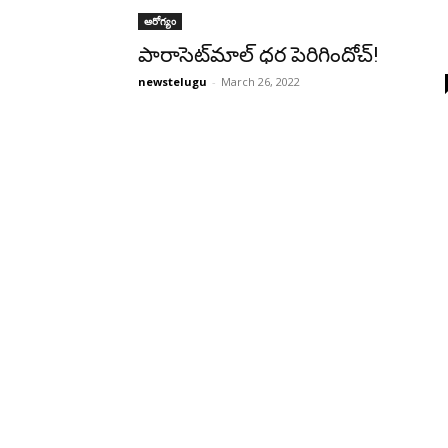
ఆరోగ్యం
పారాసెట్‌మాల్‌ ధర పెరిగిందోచ్‌!
newstelugu
-
March 26, 2022