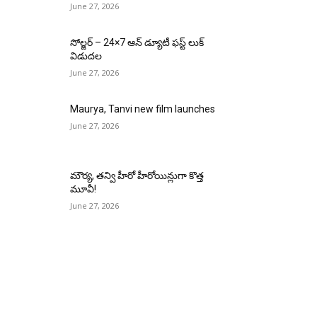
June 27, 2026
సోల్జర్ – 24×7 ఆన్ డ్యూటీ ఫస్ట్ లుక్
విడుదల
June 27, 2026
Maurya, Tanvi new film launches
June 27, 2026
మౌర్య‌, త‌న్వి హీరో హీరోయిన్లుగా కొత్త
మూవీ!
June 27, 2026