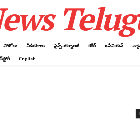
ews Telug
ఫోటోలు
వీడియోలు
సైన్స్‌-టెక్నాలజీ
కెరీర్‌
ఒపీనియన్‌
వ్య
్‌స్టోరీ
English