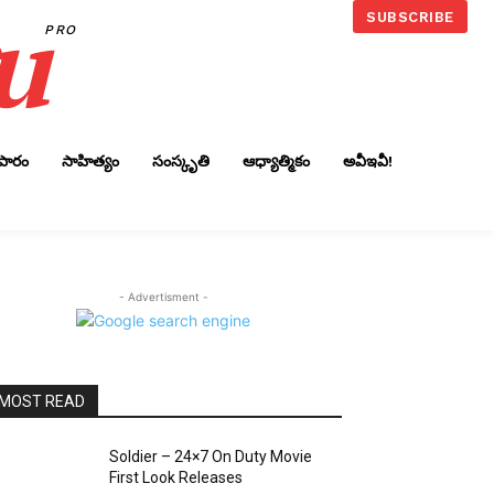
u
SUBSCRIBE
PRO
ాపారం
సాహిత్యం
సంస్కృతి
ఆధ్యాత్మికం
అవీఇవీ!
- Advertisment -
MOST READ
Soldier – 24×7 On Duty Movie
First Look Releases