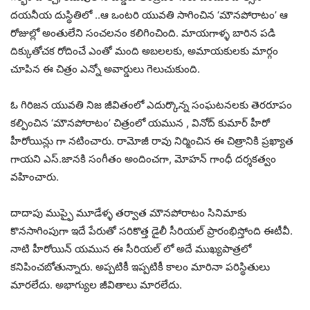
దయనీయ దుస్థితిలో ..ఆ ఒంటరి యువతి సాగించిన ‘మౌనపోరాటం’ ఆ
రోజుల్లో అంతులేని సంచలనం కలిగించింది. మాయగాళ్ళ బారిన పడి
దిక్కుతోచక రోదించే ఎంతో మంది అబలలకు, అమాయకులకు మార్గం
చూపిన ఈ చిత్రం ఎన్నో అవార్డులు గెలుచుకుంది.
ఓ గిరిజన యువతి నిజ జీవితంలో ఎదుర్కొన్న సంఘటనలకు తెరరూపం
కల్పించిన ‘మౌనపోరాటం’ చిత్రంలో యమున , వినోద్ కుమార్ హీరో
హీరోయిన్లు గా నటించారు. రామోజీ రావు నిర్మించిన ఈ చిత్రానికి ప్రఖ్యాత
గాయని ఎస్.జానకి సంగీతం అందించగా, మోహన్ గాంధీ దర్శకత్వం
వహించారు.
దాదాపు ముప్ఫై మూడేళ్ళ తర్వాత మౌనపోరాటం సినిమాకు
కొనసాగింపుగా ఇదే పేరుతో సరికొత్త డైలీ సీరియల్ ప్రారంభిస్తోంది ఈటీవీ.
నాటి హీరోయిన్ యమున ఈ సీరియల్ లో అదే ముఖ్యపాత్రలో
కనిపించబోతున్నారు. అప్పటికీ ఇప్పటికీ కాలం మారినా పరిస్థితులు
మారలేదు. అభాగ్యుల జీవితాలు మారలేదు.