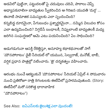
అడవిలో పుట్టినా, పట్టుదలతో పై చదువులు చదివి, పాఠాలు చెప్పే
అధ్యాపకురాలిగా బాధ్యతుల స్వీకరించిన ఆ గిరిజన యువతి ‘దుర్గ’ …
ఈనాటి సామాజిక సమస్యలకు ఎలా స్పందించింది?
కన్నబిడ్డ దూరమైనా, పేగుబంధం ప్రశ్నార్ధకమైనా… నమ్మిన విలువల కోసం
ఎలా ఉద్యమించింది? నిగ్గదీసే బంధాలకీ, నిప్పులాంటి బాధ్యతలకీ మధ్య
జరిగిన సంఘర్షణలో ఆమె ఎటు పయనించింది? ఏం సాధించింది?
అడుగడుగునా ఆసక్తి రేకెత్తిస్తూ, అనూహ్య కథాకథనాలతో సాగే
‘మౌనపోరాటం’ డైలీ సీరియల్ లో యమున, సెల్వరాజ్, మనోజ్, బాబీ,
వర్షిక ప్రధాన పాత్రల్లో నటించారు. ‘జై’ దర్శకత్వం వహించారు.
ఆరంభం నుంచే ఆకట్టుకునే ‘మౌనపోరాటం’ సీరియల్ ఏప్రిల్ 4 సోమవారం
నుంచి ప్రతిరోజూ రాత్రి 8గంటలకు ఈటీవీలో ప్రసారమవుతుంది. (Story:
ఈటీవీలో మరో సరికొత్త ధారావాహిక
“మౌనపోరాటం”)
See Also:
ఐఏఎస్‌లకు జైలుశిక్ష ఎలా వుందంటే!