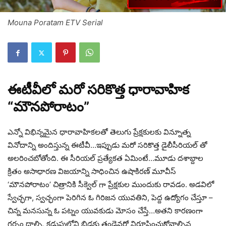
Mouna Poratam ETV Serial
ఈటీవీలో మరో సరికొత్త ధారావాహిక
“మౌనపోరాటం”
ఎన్నో విభిన్నమైన ధారావాహికలతో తెలుగు ప్రేక్షకులకు విన్నూత్న
వినోదాన్ని అందిస్తున్న ఈటీవీ…ఇప్పుడు మరో సరికొత్త డైలీసీరియల్ తో
అలరించబోతోంది. ఈ సీరియల్ ప్రత్యేకత ఏమింటే…మూడు దశాబ్దాల
క్రితం అసాధారణ విజయాన్ని సాధించిన ఉషాకిరణ్ మూవీస్
‘మౌనపోరాటం’ చిత్రానికి సీక్వెల్ గా ప్రేక్షకుల ముందుకు రావడం. అడవిలో
స్వేచ్ఛగా, స్వచ్ఛంగా పెరిగిన ఓ గిరిజన యువతిని, పెద్ద ఉద్యోగం చేస్తూ –
చిన్న మనసున్న ఓ పట్నం యువకుడు మోసం చేస్తే…అతని కారణంగా
గర్భం దాల్చి, కడుపులోని బిడ్డకు తండ్రెవరో నిరూపించుకోవాల్సిన