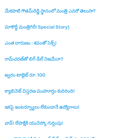
మేకపాటి గౌతమ్‌రెడ్డి స్థానంలో మంత్రి ఎవరో తెలుసా?
మాకొద్దీ మంత్రిగిరీ! Special Story)
ఎంత దారుణం : శవంతో సెక్స్‌!
రామ్‌చరణ్‌తో బిగ్‌ డీల్‌ నిజమేనా?
జ్వరం టాబ్లెట్‌ రూ. 100
క్యాబినెట్‌ విస్తరణ ముహూర్తం కుదిరింది!
ఇకపై ఇంటర్వ్యూలు లేకుండానే ఉద్యోగాలు!
వావ్‌! లేపాక్షికి యునెస్కో గుర్తింపు!