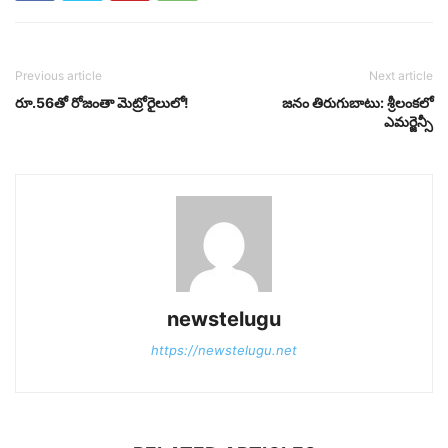
Previous article
Next article
రూ.56తో రోజంతా మెట్రోరైలులో!
జనం తిరుగుబాటు: శ్రీలంకలో
ఎమర్జెన్సీ
newstelugu
https://newstelugu.net