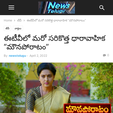
Home
టీవీ
ఈటీవీలో మరో సరికొత్త ధారావాహిక “మౌనపోరాటం”
టీవీ
వార్తలు
ఈటీవీలో మరో సరికొత్త ధారావాహిక
“మౌనపోరాటం”
0
By
newstelugu
-
April 2, 2022