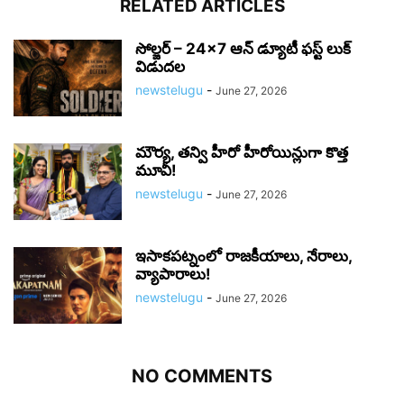
RELATED ARTICLES
సోల్జర్ – 24×7 ఆన్ డ్యూటీ ఫస్ట్ లుక్
విడుదల
newstelugu
-
June 27, 2026
మౌర్య‌, త‌న్వి హీరో హీరోయిన్లుగా కొత్త
మూవీ!
newstelugu
-
June 27, 2026
ఇసాకపట్నంలో రాజ‌కీయాలు, నేరాలు,
వ్యాపారాలు!
newstelugu
-
June 27, 2026
NO COMMENTS