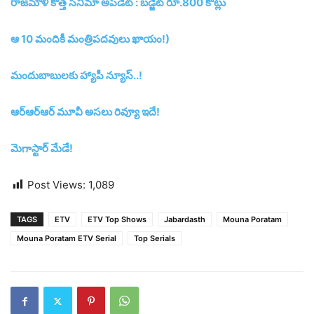
రాజమౌళి కొత్త సినిమా అప్‌డేట్‌ : బడ్జెట్‌ రూ.800 కోట్లు
ఆ 10 మందికీ మంత్రిపదవులు ఖాయం!)
మందుబాబులకు హ్యాపీ న్యూస్‌..!
ఆర్‌ఆర్‌ఆర్‌ మూవీ అసలు రివ్యూ ఇదే!
మెగాస్టార్ మేడే!
Post Views:
1,089
TAGS
ETV
ETV Top Shows
Jabardasth
Mouna Poratam
Mouna Poratam ETV Serial
Top Serials