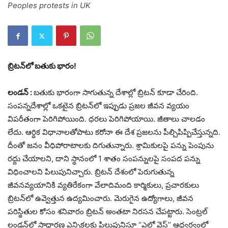
Peoples protests in UK
బ్రిటన్‌లో బతుకు భారం!
లండన్‌ :
బతుకు భారంగా సాగుతున్న దేశాల్లో బ్రిటన్‌ కూడా చేరింది.
సంపన్నదేశాల్లో ఒకటైన బ్రిటన్‌లో ఇప్పుడు ప్రజల జీవన వ్యయం
విపరీతంగా పెరిగిపోయింది. ధరలు పెరిగిపోయాయి. జీతాలు చాలడం
లేదు. ఆర్థిక విధానాలతోపాటు కరోనా ఈ దేశ ప్రజలను పీల్చిపిప్పిచేస్తున్నది.
దీంతో జనం వీధిపోరాటాలకు దిగుతున్నారు. శ్రామికులపై పన్ను పెంపును
రద్దు చేయాలని, దాని స్థానంలో 1 శాతం సంపన్నులపై సంపద పన్ను
విధించాలని పిలుపునిచ్చారు. బ్రిటన్‌ దేశంలో పెరుగుతున్న
జీవనవ్యయానికి వ్యతిరేకంగా వేలాదిమంది కార్మికులు, ప్రచారకులు
బ్రిటన్‌లో ఉవ్వెత్తున ఉద్యమించారు. మెరుగైన ఉద్యోగాలు, జీవన
పరిస్థితుల కోసం శనివారం బ్రిటన్‌ అంతటా నిరసన చేపట్టారు. సెంట్రల్‌
లండన్‌లో సాధారణ ఎన్నికలకు పిలుపునిస్తూ ‘‘ఎల్లో వెస్ట్‌’’ ఆధ్వర్వంలో