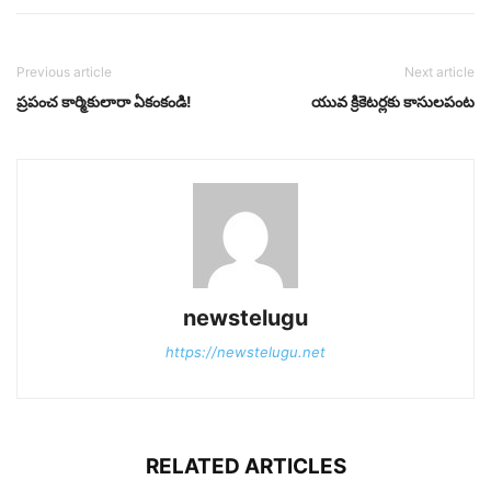
Previous article
Next article
ప్రపంచ కార్మికులారా ఏకంకండి!
యువ క్రికెటర్లకు కాసులపంట
newstelugu
https://newstelugu.net
RELATED ARTICLES