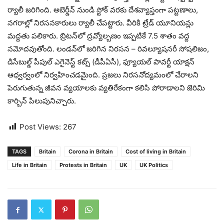
ర్యాలీ జరిగింది. అబెర్డీన్‌ నుండి స్టోక్‌ వరకు దేశవ్యాప్తంగా పట్టణాలు,
నగరాల్లో నిరసనకారులు ర్యాలీ చేపట్టారు. వీరికి ట్రేడ్‌ యూనియన్లు
మద్దతు పలికారు. బ్రిటన్‌లో ద్రవ్యోల్బణం ఇప్పటికే 7.5 శాతం వద్ద
నమోదవుతోంది. లండన్‌లో జరిగిన నిరసన – రివల్యూషనరీ సోషలిజం,
డిసేబుల్డ్‌ పీపుల్‌ ఎగైనెస్ట్‌ కట్స్‌ (డీపీఏసీ), ఫ్యూయల్‌ పావర్టీ యాక్షన్‌
ఆధ్వర్వంలో నిర్వహించడమైంది. ప్రజలు నిరసనోద్యమంలో చేరాలని
పెరుగుతున్న జీవన వ్యయాలకు వ్యతిరేకంగా కలిసి పోరాడాలని జెరిమి
కార్బిన్‌ పిలుపునిచ్చారు.
Post Views:
267
TAGS
Britain
Corona in Britain
Cost of living in Britain
Life in Britain
Protests in Britain
UK
UK Politics