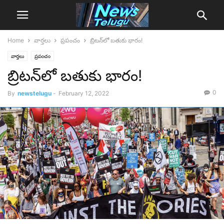
Home
వార్తలు
ప్రపంచం
బ్రిటన్‌లో బతుకు భారం!
వార్తలు
ప్రపంచం
బ్రిటన్‌లో బతుకు భారం!
0
By
newstelugu
-
February 12, 2022