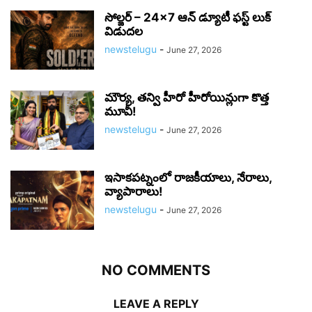
సోల్జర్ – 24×7 ఆన్ డ్యూటీ ఫస్ట్ లుక్
విడుదల
newstelugu
-
June 27, 2026
మౌర్య‌, త‌న్వి హీరో హీరోయిన్లుగా కొత్త
మూవీ!
newstelugu
-
June 27, 2026
ఇసాకపట్నంలో రాజ‌కీయాలు, నేరాలు,
వ్యాపారాలు!
newstelugu
-
June 27, 2026
NO COMMENTS
LEAVE A REPLY