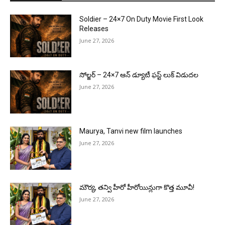
Soldier – 24×7 On Duty Movie First Look
Releases
June 27, 2026
సోల్జర్ – 24×7 ఆన్ డ్యూటీ ఫస్ట్ లుక్ విడుదల
June 27, 2026
Maurya, Tanvi new film launches
June 27, 2026
మౌర్య‌, త‌న్వి హీరో హీరోయిన్లుగా కొత్త మూవీ!
June 27, 2026