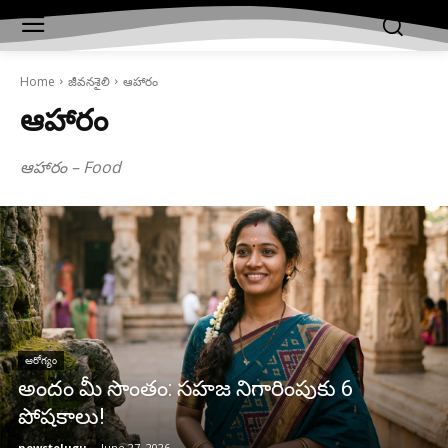
Home
జీవనశైలి
ఆహారం
ఆహారం
ఆహారం – Food
ఆరోగ్యం
అందం మీ సొంతం: స‌హ‌జ నిగారింపుకు 6
పోష‌కాలు!
newstelugu
-
June 27, 2026