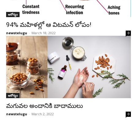
ఆరోగ్యం
94% మ‌హిళ‌ల్లో ఆ విట‌మ‌న్ లోపం!
newstelugu
-
March 18, 2022
0
ఆరోగ్యం
మ‌గువ‌ల అందానికి బాదాములు
newstelugu
-
March 2, 2022
0