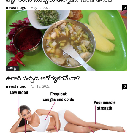
newstelugu
-
May 12, 2022
0
ఆరోగ్యం
ఉగాది పచ్చడి ఆరోగ్యకరమేనా?
newstelugu
-
April 2, 2022
0