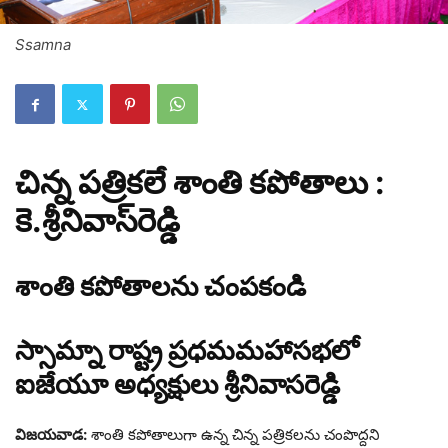
Ssamna
చిన్న ప‌త్రిక‌లే శాంతి క‌పోతాలు :
కె.శ్రీ‌నివాస్‌రెడ్డి
శాంతి కపోతాలను చంపకండి
స్సామ్నా రాష్ట్ర ప్రధమమహాసభలో
ఐజేయూ అధ్యక్షులు శ్రీనివాసరెడ్డి
విజయవాడ:
శాంతి కపోతాలుగా ఉన్న చిన్న పత్రికలను చంపొద్దని