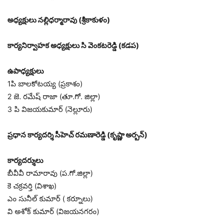
అధ్యక్షులు నల్లిధర్మారావు (శ్రీకాకుళం)
కార్యనిర్వాహక అధ్యక్షులు సి వెంకటరెడ్డి (కడప)
ఉపాధ్యక్షులు
1పి బాలకోటయ్య (ప్రకాశం)
2 జె. రమేష్ రాజా (తూ.గో. జిల్లా)
3 పి విజయకుమార్ (నెల్లూరు)
ప్రధాన కార్యదర్శి సీహెచ్ రమణారెడ్డి (కృష్ణా అర్బన్)
కార్యదర్శులు
బీవీవీ రామారావు (ప.గో.జిల్లా)
కె చక్రవర్తి (విశాఖ)
ఎం సునీల్ కుమార్ ( కర్నూలు)
వి అశోక్ కుమార్ (విజయనగరం)