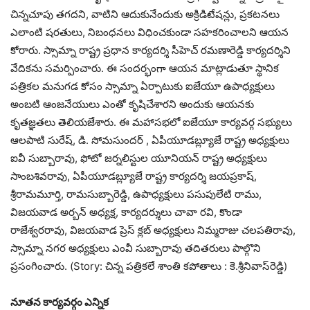
చిన్నచూపు తగదని, వాటిని ఆదుకునేందుకు అక్రిడిటేషన్లు, ప్రకటనలు
ఎలాంటి షరతులు, నిబంధనలు విధించకుండా సహకరించాలని ఆయన
కోరారు. స్సామ్నా రాష్ట్ర ప్రధాన కార్యదర్శి సీహెచ్ రమణారెడ్డి కార్యదర్శిని
వేదికను సమర్పించారు. ఈ సందర్భంగా ఆయన మాట్లాడుతూ స్థానిక
పత్రికల మనుగడ కోసం స్సామ్నా ఏర్పాటుకు ఐజేయూ ఉపాధ్యక్షులు
అంబటి ఆంజనేయులు ఎంతో కృషిచేశారని అందుకు ఆయనకు
కృతజ్ఞతలు తెలియజేశారు. ఈ మహాసభలో ఐజేయూ కార్యవర్గ సభ్యులు
ఆలపాటి సురేష్, డి. సోమసుందర్ , ఏపీయూడబ్ల్యూజే రాష్ట్ర అధ్యక్షులు
ఐవీ సుబ్బారావు, ఫోటో జర్నలిస్టుల యూనియన్ రాష్ట్ర అధ్యక్షులు
సాంబశివరావు, ఏపీయూడబ్ల్యూజే రాష్ట్ర కార్యదర్శి జయప్రకాష్,
శ్రీరామమూర్తి, రామసుబ్బారెడ్డి, ఉపాధ్యక్షులు పసుపులేటి రాము,
విజయవాడ అర్బన్ అధ్యక్ష, కార్యదర్శులు చావా రవి, కొండా
రాజేశ్వరరావు, విజయవాడ ప్రెస్ క్లబ్ అధ్యక్షులు నిమ్మరాజు చలపతిరావు,
స్సామ్నా నగర అధ్యక్షులు ఎంవీ సుబ్బారావు తదితరులు పాల్గొని
ప్రసంగించారు. (Story: చిన్న ప‌త్రిక‌లే శాంతి క‌పోతాలు : కె.శ్రీ‌నివాస్‌రెడ్డి)
నూతన కార్యవర్గం ఎన్నిక