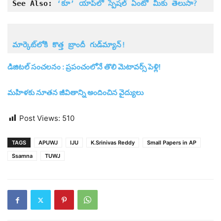
See Also: 
‘కూ’ యాప్‌లో స్పెష‌ల్ ఏంటో మీకు తెలుసా?
మార్కెట్‌లోకి కొత్త బ్రాందీ గుడ్‌మ్యాన్‌!
డిజిటల్‌ సంచలనం : ప్రపంచంలోనే తొలి మెటావర్స్‌ పెళ్లి!
మహిళకు నూతన జీవితాన్ని అందించిన వైద్యులు
Post Views:
510
TAGS
APUWJ
IJU
K.Srinivas Reddy
Small Papers in AP
Ssamna
TUWJ