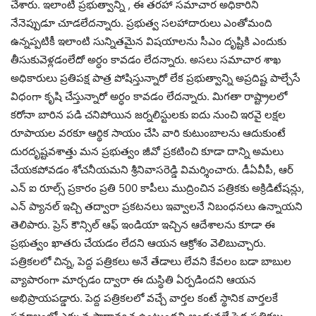
చేశారు. ఇలాంటి ప్రభుత్వాన్ని , ఈ తరహా సమాచార అధికారిని
నేనెప్పుడూ చూడలేదన్నారు. ప్రభుత్వ సలహాదారులు ఎంతోమంది
ఉన్నప్పటికీ ఇలాంటి సున్నితమైన విషయాలను సీఎం దృష్టికి ఎందుకు
తీసుకువెళ్లడంలేదో అర్ధం కావడం లేదన్నారు. అసలు సమాచార శాఖ
అధికారులు ప్రతిపక్ష పాత్ర పోషిస్తున్నారో లేక ప్రభుత్వాన్ని అప్రదిష్ట పాల్చేసే
విధంగా కృషి చేస్తున్నారో అర్ధం కావడం లేదన్నారు. మిగతా రాష్ట్రాలలో
కరోనా బారిన పడి చనిపోయిన జర్నలిస్టులకు ఐదు నుంచి ఇరవై లక్షల
రూపాయల వరకూ ఆర్థిక సాయం చేసి వారి కుటుంబాల‌ను ఆదుకుంటే
దురదృష్టవశాత్తు మన ప్రభుత్వం జీవో ప్రకటించి కూడా దాన్ని అమలు
చేయకపోవడం శోచ‌నీయమని శ్రీనివాసరెడ్డి విమర్శించారు. డీఏవీపీ, ఆర్
ఎన్ ఐ రూల్స్ ప్రకారం ప్రతి 500 కాపీలు ముద్రించిన పత్రికకు అక్రిడిటేషన్లు,
ఎన్ ప్యానల్ ఇచ్చి తద్వారా ప్రకటనలు ఇవ్వాలనే నిబంధనలు ఉన్నాయని
తెలిపారు. ప్రెస్ కౌన్సిల్ ఆఫ్ ఇండియా ఇచ్చిన ఆదేశాలను కూడా ఈ
ప్రభుత్వం ఖాతరు చేయడం లేదని ఆయన ఆక్రోశం వెలిబుచ్చారు.
పత్రికలలో చిన్న, పెద్ద పత్రికలు అనే తేడాలు లేవని కేవలం బడా బాబుల
వ్యాపారంగా మార్చడం ద్వారా ఈ దుస్థితి ఏర్పడిందని ఆయన
అభిప్రాయపడ్డారు. పెద్ద పత్రికలలో వచ్చే వార్తల కంటే స్థానిక వార్తలకే