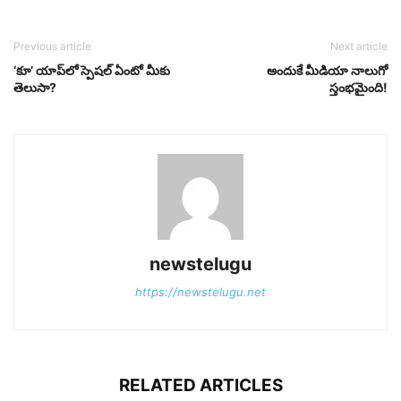
Previous article
Next article
‘కూ’ యాప్‌లో స్పెష‌ల్ ఏంటో మీకు
అందుకే మీడియా నాలుగో
తెలుసా?
స్తంభ‌మైంది!
newstelugu
https://newstelugu.net
RELATED ARTICLES