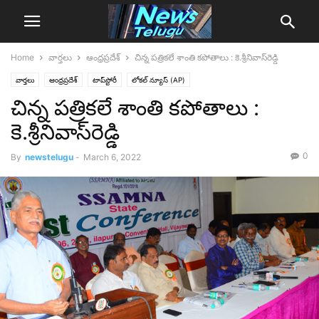
Home
వార్తలు
ఆంధ్రప్రదేశ్‌
చిన్న ప‌త్రిక‌లే శాంతి క‌పోతాలు : కె.శ్రీ‌నివాస్‌రెడ్డి
వార్తలు
ఆంధ్రప్రదేశ్‌
టాప్‌స్టోరీ
లోక‌ల్ న్యూస్‌ (AP)
చిన్న ప‌త్రిక‌లే శాంతి క‌పోతాలు :
కె.శ్రీ‌నివాస్‌రెడ్డి
0
By
newstelugu
-
March 6, 2022