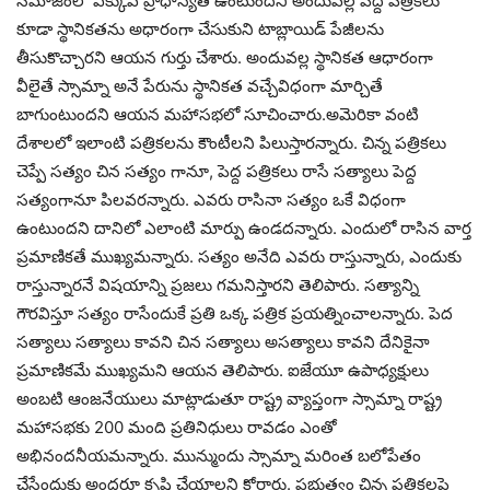
సమాజంలో ఎక్కువ ప్రాధాన్యత ఉంటుందని అందువల్లే పెద్ద పత్రికలు
కూడా స్థానికతను అధారంగా చేసుకుని టాబ్లాయిడ్ పేజీలను
తీసుకొచ్చారని ఆయన గుర్తు చేశారు. అందువల్ల స్థానికత ఆధారంగా
వీలైతే స్సామ్నా అనే పేరును స్థానికత వచ్చేవిధంగా మార్చితే
బాగుంటుందని ఆయన మహాసభలో సూచించారు.అమెరికా వంటి
దేశాలలో ఇలాంటి పత్రికలను కౌంటీలని పిలుస్తారన్నారు. చిన్న పత్రికలు
చెప్పే సత్యం చిన సత్యం గానూ, పెద్ద పత్రికలు రాసే సత్యాలు పెద్ద
సత్యంగానూ పిలవరన్నారు. ఎవరు రాసినా సత్యం ఒకే విధంగా
ఉంటుందని దానిలో ఎలాంటి మార్పు ఉండదన్నారు. ఎందులో రాసిన వార్త
ప్రమాణికతే ముఖ్యమన్నారు. సత్యం అనేది ఎవరు రాస్తున్నారు, ఎందుకు
రాస్తున్నారనే విషయాన్ని ప్రజలు గమనిస్తారని తెలిపారు. సత్యాన్ని
గౌరవిస్తూ సత్యం రాసేందుకే ప్రతి ఒక్క పత్రిక ప్రయత్నించాలన్నారు. పెద
సత్యాలు సత్యాలు కావని చిన సత్యాలు అసత్యాలు కావని దేనికైనా
ప్రమాణికమే ముఖ్యమని ఆయన తెలిపారు. ఐజేయూ ఉపాధ్యక్షులు
అంబటి ఆంజనేయులు మాట్లాడుతూ రాష్ట్ర వ్యాప్తంగా స్సామ్నా రాష్ట్ర
మహాసభకు 200 మంది ప్రతినిధులు రావడం ఎంతో
అభినందనీయమన్నారు. మున్ముందు స్సామ్నా మరింత బలోపేతం
చేసేందుకు అందరూ కృషి చేయాలని కోరారు. ప్రభుత్వం చిన్న పత్రికలపై