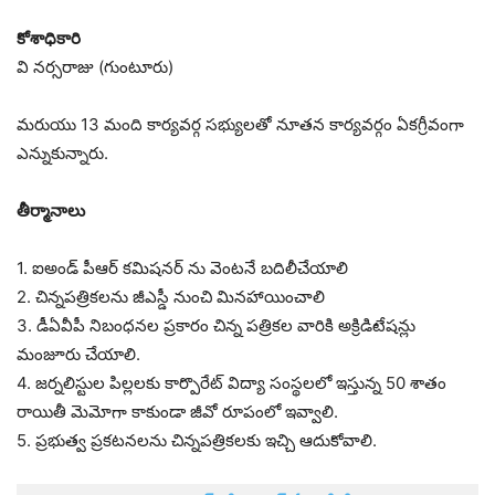
కోశాధికారి
వి నర్సరాజు (గుంటూరు)
మరుయు 13 మంది కార్యవర్గ సభ్యులతో నూతన కార్యవర్గం ఏకగ్రీవంగా
ఎన్నుకున్నారు.
తీర్మానాలు
1. ఐఅండ్ పీఆర్ కమిషనర్ ను వెంటనే బదిలీచేయాలి
2. చిన్నపత్రికలను జీఎస్డీ నుంచి మినహాయించాలి
3. డీఏవీపీ నిబంధనల ప్రకారం చిన్న పత్రికల వారికి అక్రిడిటేషన్లు
మంజూరు చేయాలి.
4. జర్నలిస్టుల పిల్లలకు కార్పొరేట్‌ విద్యా సంస్థలలో ఇస్తున్న 50 శాతం
రాయితీ మెమోగా కాకుండా జీవో రూపంలో ఇవ్వాలి.
5. ప్రభుత్వ ప్రకటనలను చిన్నపత్రికలకు ఇచ్చి ఆదుకోవాలి.