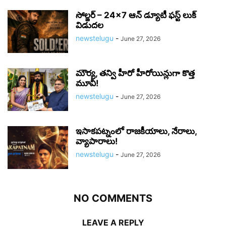
సోల్జర్ – 24×7 ఆన్ డ్యూటీ ఫస్ట్ లుక్
విడుదల
newstelugu
-
June 27, 2026
మౌర్య‌, త‌న్వి హీరో హీరోయిన్లుగా కొత్త
మూవీ!
newstelugu
-
June 27, 2026
ఇసాకపట్నంలో రాజ‌కీయాలు, నేరాలు,
వ్యాపారాలు!
newstelugu
-
June 27, 2026
NO COMMENTS
LEAVE A REPLY