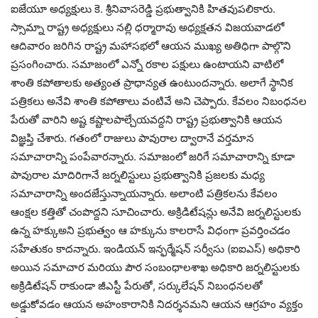
ఐజేయూ అధ్యక్షులు కె. శ్రీనివాసరెడ్డి ప్రభుత్వానికి హితవుపలికారు.
స్సామ్నా రాష్ట్ర అధ్యక్షులు నల్లి ధర్మారావు అధ్యక్షతన విజయవాడలో
ఆదివారం జరిగిన రాష్ట్ర మహాసభలో ఆయన ముఖ్య అతిధిగా పాల్గొని
ప్రసంగించారు. సమాజంలో ఎన్నో రకాల పక్షులు ఉంటాయని వాటిలో
శాంతి కపోతాలకు అత్యంత ప్రాధాన్యత ఉంటుందన్నారు. అలాగే స్థానిక
పత్రికలు అనేవి శాంతి కపోతాలు వంటివే అని చెప్పారు. కేవలం నిబంధనల
పేరుతో వారిని అష్ట కష్టాలపాల్చేయవద్దని రాష్ట్ర ప్రభుత్వానికి ఆయన
విజ్ఞప్తి చేశారు. గతంలో రాజులు పావురాల ద్వారానే వర్తమాన
సమాచారాన్ని పంపేవారన్నారు. సమాజంలో జరిగే సమాచారాన్ని కూడా
పావురాల‌ మాదిరిగానే జర్నలిస్టులు ప్రభుత్వానికి ప్రజలకు మధ్య
సమాచారాన్ని అందజేస్తున్నాయన్నారు. అలాంటి పత్రికలను కేవలం
ఆంక్షల కత్తితో చంపొద్దని సూచించారు. అక్రిడిటేషన్లు అనేవి జర్నలిస్టులకు
ఉన్న హక్కుఅని ప్రభుత్వం ఆ హక్కును కాలరాసే విధంగా ప్రవర్తించడం
సహేతుకం కాదన్నారు. ఇండియన్ ఇన్ఫర్మేషన్ సర్వీసు (ఐఐఎస్) అధికారి
అయిన సమాచార మరియు పౌర సంబంధాలశాఖ అధికారి జర్నలిస్టులకు
అక్రిడిటేషన్ రాకుండా జీఎస్టీ పేరుతో, సర్కులేషన్ నిబంధనలతో
అడ్డుకోవడం ఆయన అహంకారానికి నిదర్శనమని ఆయన ఆగ్రహం వ్యక్తం