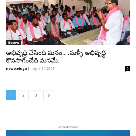
తెలంగాణ
అభివృద్ధి చేసింది మనం…..మళ్ళీ అభివృద్ధి
కొనసాగించేది మనమే.
newstelugu1
-
April 14, 2025
0
1
2
3
- Advertisment -