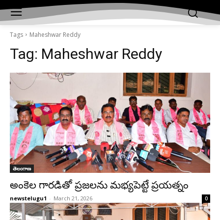
Tags
Maheshwar Reddy
Tag:
Maheshwar Reddy
తెలంగాణ
అంకెల గారడితో ప్రజలను మభ్యపెట్టే ప్రయత్నం
newstelugu1
-
March 21, 2026
0