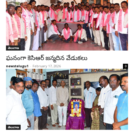
తెలంగాణ
ఘనంగా కెసిఆర్ జన్మదిన వేడుకలు
newstelugu1
-
February 17, 2026
0
తెలంగాణ