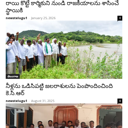
రాయి కొట్టే కార్మికుని నుండి రాజకీయాలను శాసించే
స్థాయికి
newstelugu1
-
January 25, 2026
0
తెలంగాణ
నీళ్లను ఒడిసిపట్టి జలరాశులను పెంపొందించింది
కె.సి.ఆర్
newstelugu1
-
August 31, 2025
0