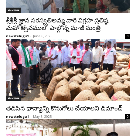
తెలంగాణ
శ్రీశ్రీశ్రీ జ్ఞాన సరస్వతిఅమ్మ వారి విగ్రహ ప్రతిష్ఠ
మహోత్సవములో పాల్గొన్న మాజీ మంత్రి
newstelugu1
-
June 6, 2025
0
తెలంగాణ
తడిసిన ధాన్యాన్ని కొనుగోలు చేయాలని డిమాండ్
newstelugu1
-
May 3, 2025
0