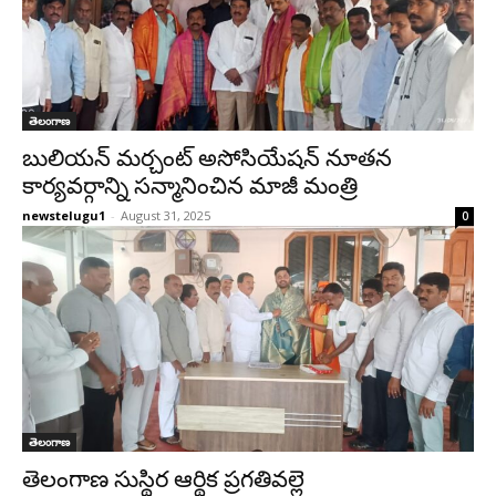
తెలంగాణ
బులియన్ మర్చంట్ అసోసియేషన్ నూతన
కార్యవర్గాన్ని సన్మానించిన మాజీ మంత్రి
newstelugu1
-
August 31, 2025
0
తెలంగాణ
తెలంగాణ సుస్థిర ఆర్థిక ప్రగతివల్లె