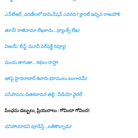
ఎన్‌టీఆర్‌, చరణ్‌లలో డామినేషన్‌ ఎవరిది? క్లారిటీ ఇచ్చిన రాజమౌళి
తూచ్‌! రాజీనామా లేఖకాదు…థ్యాంక్స్‌ లేఖ!
విజయ్‌ ‘బీస్ట్‌’ మూవీ పెర్‌ఫెక్ట్‌ రివ్యూ!
మందు తాగుతా… కథలు రాస్తా!
ఇకపై హైదరాబాద్‌ శివారు భూములు బంగారమే!
పసిపాపను చితకబాదిన తల్లి : వీడియో వైరల్‌
పింఛ‌ను డ‌బ్బులు, ప్రియురాలు : గోవిందా గోవింద!
చ‌నిపోయాడ‌ని పూడిస్తే…బ‌తికొచ్చాడు!