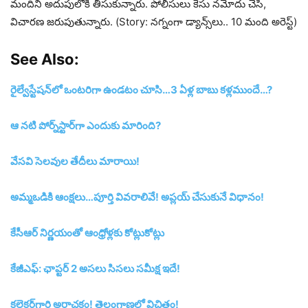
మందిని అదుపులోకి తీసుకున్నారు. పోలీసులు కేసు నమోదు చేసి,
విచారణ జరుపుతున్నారు. (Story: నగ్నంగా డ్యాన్స్‌లు.. 10 మంది అరెస్ట్‌)
See Also:
రైల్వేస్టేషన్‌లో ఒంటరిగా ఉండటం చూసి…3 ఏళ్ల బాబు కళ్లముందే…?
ఆ నటి పోర్న్‌స్టార్‌గా ఎందుకు మారింది?
వేసవి సెలవుల తేదీలు మారాయి!
అమ్మఒడికి ఆంక్షలు…పూర్తి వివరాలివే! అప్లయ్‌ చేసుకునే విధానం!
కేసీఆర్‌ నిర్ణయంతో ఆంధ్రోళ్లకు కోట్లుకోట్లు
కేజీఎఫ్‌: ఛాప్టర్‌ 2 అసలు సిసలు సమీక్ష ఇదే!
కలెక్టర్‌గారి అరాచకం! తెలంగాణలో విచిత్రం!