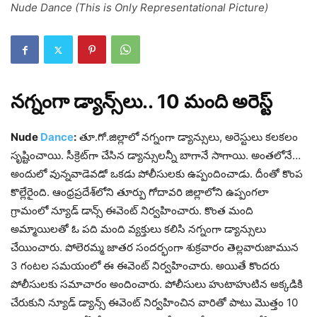
Nude Dance (This is Only Representational Picture)
నగ్నంగా డ్యాన్స్‌లు.. 10 మంది అరెస్ట్‌
Nude
Dance
:
తూ.గో.జిల్లాలో నగ్నంగా డ్యాన్సులు, అరెస్టులు కలకలం
సృష్టించాయి. సీక్రెట్‌గా చేసిన డ్యాన్సులన్నీ బాగానే సాగాయి. అంతలోనే…
అందులో వున్నవాడెవడో ఒకడు పోలీసులకు ఉప్పందించాడు. దీంతో కొంప
కొల్లేరైంది. ఆంధ్రప్రదేశ్‌లోని తూర్పు గోదావరి జిల్లాలోని ఉప్పంగలా
గ్రామంలో న్యూడ్‌ డాన్స్‌ ఈవెంట్‌ నిర్వహించారు. కొంత మంది
అమ్మాయిలతో ఓ పది మంది వ్యక్తులు కలిసి నగ్నంగా డ్యాన్సులు
చేయించారు. పోలెరమ్మ జాతర సందర్భంగా శుక్రవారం తెల్లవారుజామున
3 గంటల సమయంలో ఈ ఈవెంట్‌ నిర్వహించారు. అయితే కొందరు
పోలీసులకు సమాచారం అందించారు. పోలీసులు హుటాహుటిన అక్కడికి
చేరుకుని న్యూడ్‌ డ్యాన్స్‌ ఈవెంట్‌ నిర్వహించిన వారితో పాటు మొత్తం 10