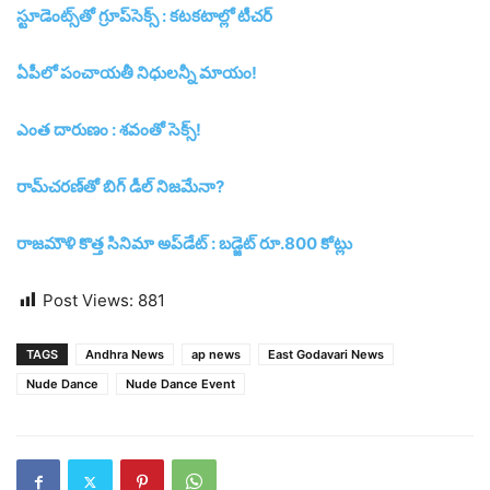
స్టూడెంట్స్‌తో గ్రూప్‌సెక్స్ : క‌ట‌క‌టాల్లో టీచ‌ర్‌
ఏపీలో పంచాయతీ నిధులన్నీ మాయం!
ఎంత దారుణం : శవంతో సెక్స్‌!
రామ్‌చరణ్‌తో బిగ్‌ డీల్‌ నిజమేనా?
రాజమౌళి కొత్త సినిమా అప్‌డేట్‌ : బడ్జెట్‌ రూ.800 కోట్లు
Post Views:
881
TAGS
Andhra News
ap news
East Godavari News
Nude Dance
Nude Dance Event