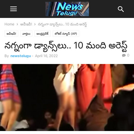
Home
అవీఇవీ!
నగ్నంగా డ్యాన్స్‌లు.. 10 మంది అరెస్ట్‌
అవీఇవీ!
వార్తలు
ఆంధ్రప్రదేశ్‌
లోక‌ల్ న్యూస్‌ (AP)
నగ్నంగా డ్యాన్స్‌లు.. 10 మంది అరెస్ట్‌
0
By
newstelugu
-
April 16, 2022