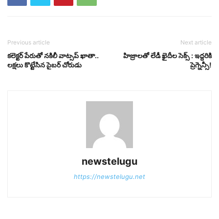
Previous article
Next article
కలెక్టర్‌ పేరుతో నకిలీ వాట్సప్‌ ఖాతా..
హిజ్రాలతో లేడీ ఖైదీల సెక్స్‌ : ఇద్దరికి
లక్షలు కొట్టేసిన సైబర్‌ చోరుడు
ప్రెగ్నెన్సీ!
newstelugu
https://newstelugu.net