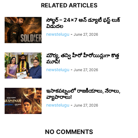
RELATED ARTICLES
సోల్జర్ – 24×7 ఆన్ డ్యూటీ ఫస్ట్ లుక్
విడుదల
newstelugu
-
June 27, 2026
మౌర్య‌, త‌న్వి హీరో హీరోయిన్లుగా కొత్త
మూవీ!
newstelugu
-
June 27, 2026
ఇసాకపట్నంలో రాజ‌కీయాలు, నేరాలు,
వ్యాపారాలు!
newstelugu
-
June 27, 2026
NO COMMENTS