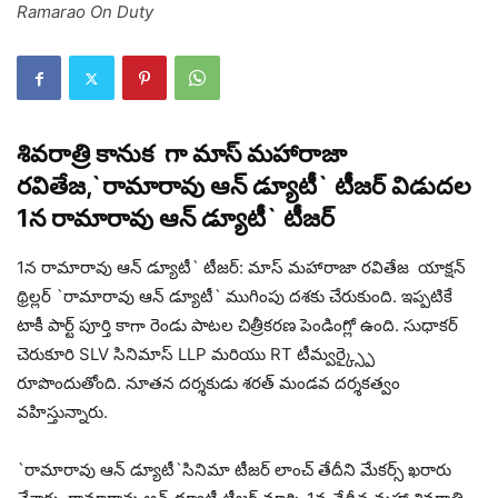
Ramarao On Duty
శివరాత్రి కానుక గా మాస్ మహారాజా
రవితేజ,`రామారావు ఆన్ డ్యూటీ` టీజర్ విడుదల
1న‌ రామారావు ఆన్ డ్యూటీ` టీజర్
1న‌ రామారావు ఆన్ డ్యూటీ` టీజర్: మాస్ మహారాజా రవితేజ యాక్షన్
థ్రిల్లర్ `రామారావు ఆన్ డ్యూటీ` ముగింపు దశకు చేరుకుంది. ఇప్పటికే
టాకీ పార్ట్ పూర్తి కాగా రెండు పాటల చిత్రీకరణ పెండింగ్లో ఉంది. సుధాకర్
చెరుకూరి SLV సినిమాస్ LLP మరియు RT టీమ్వర్క్స్పై
రూపొందుతోంది. నూతన దర్శకుడు శరత్ మండవ దర్శకత్వం
వహిస్తున్నారు.
`రామారావు ఆన్ డ్యూటీ`సినిమా టీజర్ లాంచ్ తేదీని మేకర్స్ ఖరారు