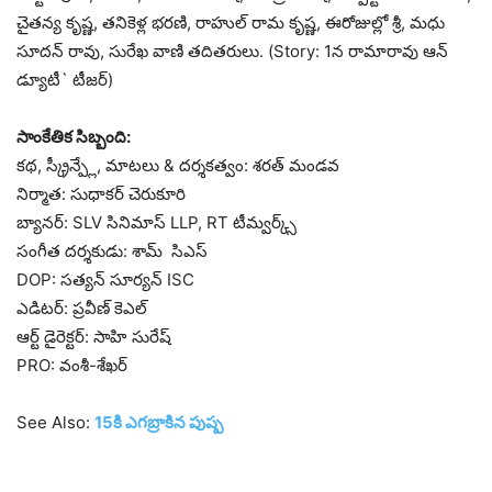
చైతన్య కృష్ణ, తనికెళ్ల భరణి, రాహుల్ రామ కృష్ణ, ఈరోజుల్లో శ్రీ, మధు
సూదన్ రావు, సురేఖ వాణి తదితరులు. (Story: 1న‌ రామారావు ఆన్
డ్యూటీ` టీజర్)
సాంకేతిక సిబ్బంది:
కథ, స్క్రీన్ప్లే, మాటలు & దర్శకత్వం: శరత్ మండవ
నిర్మాత: సుధాకర్ చెరుకూరి
బ్యానర్: SLV సినిమాస్ LLP, RT టీమ్వర్క్స్
సంగీత దర్శకుడు: శామ్ సిఎస్
DOP: సత్యన్ సూర్యన్ ISC
ఎడిటర్: ప్రవీణ్ కెఎల్
ఆర్ట్ డైరెక్టర్: సాహి సురేష్
PRO: వంశీ-శేఖర్
See Also:
15కి ఎగబ్రాకిన పుష్ప