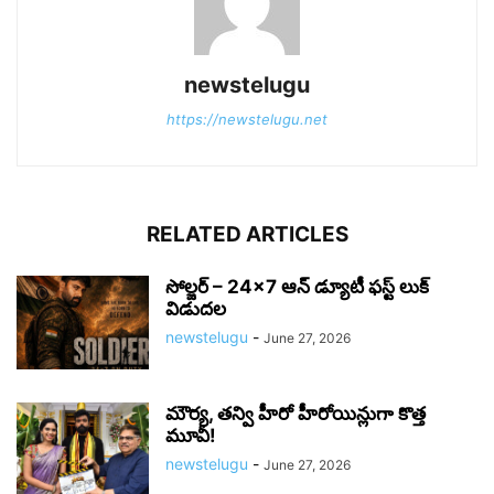
newstelugu
https://newstelugu.net
RELATED ARTICLES
సోల్జర్ – 24×7 ఆన్ డ్యూటీ ఫస్ట్ లుక్
విడుదల
newstelugu
-
June 27, 2026
మౌర్య‌, త‌న్వి హీరో హీరోయిన్లుగా కొత్త
మూవీ!
newstelugu
-
June 27, 2026