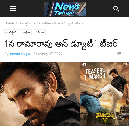
Home
టాప్‌స్టోరీ
1న‌ రామారావు ఆన్ డ్యూటీ` టీజర్
టాప్‌స్టోరీ
వార్తలు
సినిమా
1న‌ రామారావు ఆన్ డ్యూటీ` టీజర్
0
By
newstelugu
-
February 27, 2022