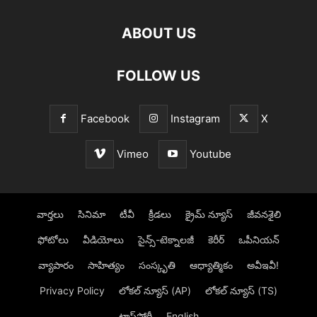
ABOUT US
FOLLOW US
Facebook
Instagram
X
Vimeo
Youtube
వార్తలు
సినిమా
టీవీ
క్రీడలు
క్రైమ్ న్యూస్‌
జీవనశైలి
ఫోటోలు
వీడియోలు
సైన్స్‌-టెక్నాలజీ
కెరీర్‌
ఒపీనియన్‌
వ్యాపారం
సాహిత్యం
సంస్కృతి
ఆధ్యాత్మికం
అవీఇవీ!
Privacy Policy
లోక‌ల్ న్యూస్‌ (AP)
లోక‌ల్ న్యూస్‌ (TS)
టాప్‌స్టోరీ
English