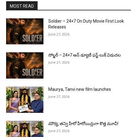
MOST READ
Soldier – 24×7 On Duty Movie First Look
Releases
June 27, 2026
సోల్జర్ – 24×7 ఆన్ డ్యూటీ ఫస్ట్ లుక్ విడుదల
June 27, 2026
Maurya, Tanvi new film launches
June 27, 2026
మౌర్య‌, త‌న్వి హీరో హీరోయిన్లుగా కొత్త మూవీ!
June 27, 2026