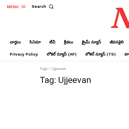
N
Search
MENU
వార్తలు
సినిమా
టీవీ
క్రీడలు
క్రైమ్ న్యూస్‌
జీవనశైలి
Privacy Policy
లోక‌ల్ న్యూస్‌ (AP)
లోక‌ల్ న్యూస్‌ (TS)
టాప
Tags
Ujjeevan
Tag:
Ujjeevan