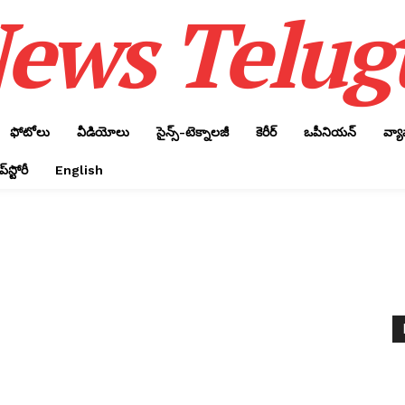
ews Telug
ఫోటోలు
వీడియోలు
సైన్స్‌-టెక్నాలజీ
కెరీర్‌
ఒపీనియన్‌
వ్య
్‌స్టోరీ
English