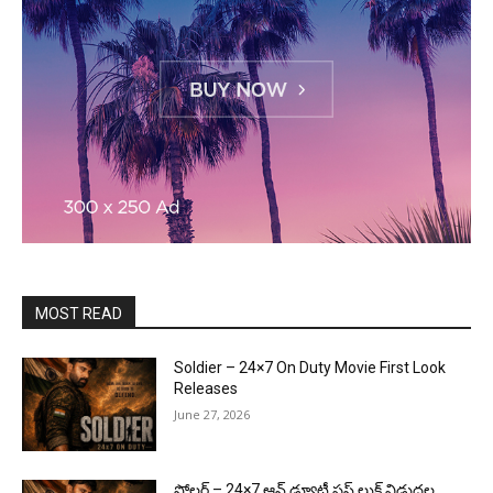
MOST READ
Soldier – 24×7 On Duty Movie First Look
Releases
June 27, 2026
సోల్జర్ – 24×7 ఆన్ డ్యూటీ ఫస్ట్ లుక్ విడుదల