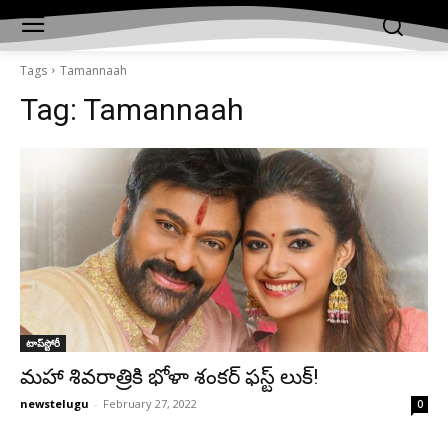
Tags
Tamannaah
Tag:
Tamannaah
టాప్‌స్టోరీ
మహా శివరాత్రికి భోళా శంకర్ ఫస్ట్ లుక్!
newstelugu
-
February 27, 2022
0