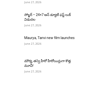
June 27, 2026
సోల్జర్ – 24×7 ఆన్ డ్యూటీ ఫస్ట్ లుక్
విడుదల
June 27, 2026
Maurya, Tanvi new film launches
June 27, 2026
మౌర్య‌, త‌న్వి హీరో హీరోయిన్లుగా కొత్త
మూవీ!
June 27, 2026