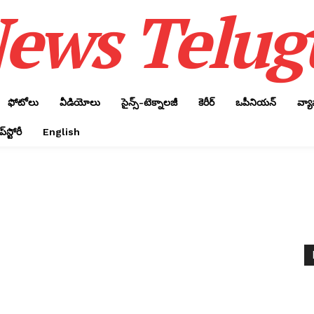
ews Telug
ఫోటోలు
వీడియోలు
సైన్స్‌-టెక్నాలజీ
కెరీర్‌
ఒపీనియన్‌
వ్య
్‌స్టోరీ
English