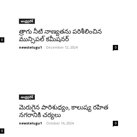
ఆంధ్రప్రదేశ్‌
త్రాగు నీటి నాణ్యతను పరిశీలించిన
మున్సిపల్ కమీషనర్
0
newstelugu1
-
December 12, 2024
0
ఆంధ్రప్రదేశ్‌
మెరుగైన పారిశుధ్యం, కాలుష్య రహిత
నగరానికి చర్యలు
newstelugu1
-
October 16, 2024
0
0