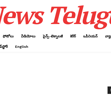
ews Telug
ఫోటోలు
వీడియోలు
సైన్స్‌-టెక్నాలజీ
కెరీర్‌
ఒపీనియన్‌
వ్య
్‌స్టోరీ
English