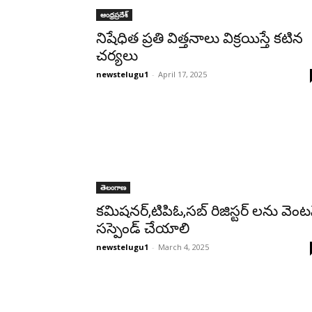
ఆంధ్రప్రదేశ్‌
నిషేధిత ప్రతి విత్తనాలు విక్రయిస్తే కటిన
చర్యలు
newstelugu1
-
April 17, 2025
తెలంగాణ
కమిషనర్,టిపిఓ,సబ్ రిజిస్టర్ లను వెంట
సస్పెండ్ చేయాలి
newstelugu1
-
March 4, 2025