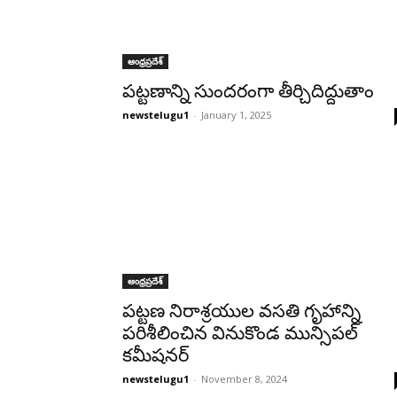
ఆంధ్రప్రదేశ్‌
పట్టణాన్ని సుందరంగా తీర్చిదిద్దుతాం
newstelugu1
-
January 1, 2025
ఆంధ్రప్రదేశ్‌
పట్టణ నిరాశ్రయుల వసతి గృహాన్ని
పరిశీలించిన వినుకొండ మున్సిపల్
కమీషనర్
newstelugu1
-
November 8, 2024