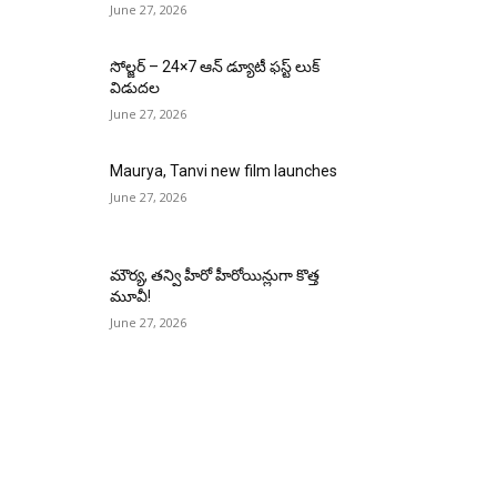
June 27, 2026
సోల్జర్ – 24×7 ఆన్ డ్యూటీ ఫస్ట్ లుక్
విడుదల
June 27, 2026
Maurya, Tanvi new film launches
June 27, 2026
మౌర్య‌, త‌న్వి హీరో హీరోయిన్లుగా కొత్త
మూవీ!
June 27, 2026