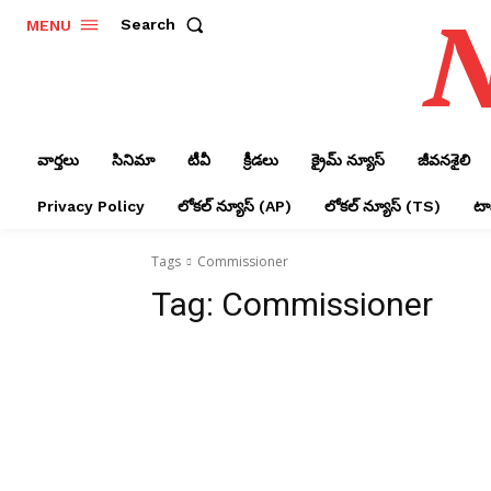
N
Search
MENU
వార్తలు
సినిమా
టీవీ
క్రీడలు
క్రైమ్ న్యూస్‌
జీవనశైలి
Privacy Policy
లోక‌ల్ న్యూస్‌ (AP)
లోక‌ల్ న్యూస్‌ (TS)
టాప
Tags
Commissioner
Tag:
Commissioner