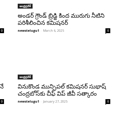
ఆంధ్రప్రదేశ్‌
అండర్ గ్రౌండ్ బ్రిడ్జి కింద మురుగు నీటిని
పరిశీలించిన కమిషనర్
newstelugu1
-
March 6, 2025
0
0
ఆంధ్రప్రదేశ్‌
నే
వినుకొండ మున్సిపల్ కమిషనర్‌ సుభాష్
చంద్రబోస్‌కు చీఫ్‌ విప్ జీవీ సత్కారం
newstelugu1
-
January 27, 2025
0
0