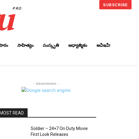
u
SUBSCRIBE
PRO
ాపారం
సాహిత్యం
సంస్కృతి
ఆధ్యాత్మికం
అవీఇవీ!
- Advertisment -
MOST READ
Soldier – 24×7 On Duty Movie
First Look Releases