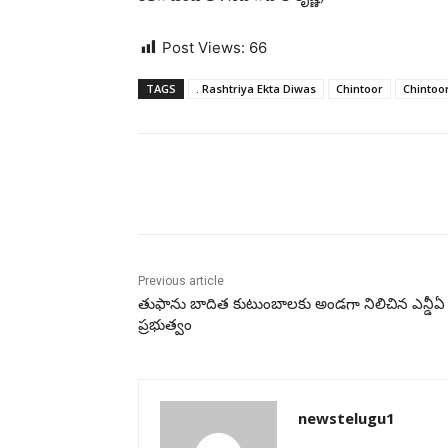
Post Views:
66
TAGS
. Rashtriya Ekta Diwas
Chintoor
Chintoo
Share
Previous article
తుఫాను బాదిత కుటుంబాలకు అండగా నిలిచిన ఎన్డీఏ
ప్రభుత్వం
newstelugu1