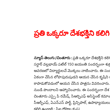
Share
ప్రతి ఒక్కరూ దేశభక్తిని కలి
న్యూస్ తెలుగు /చింతూరు :
ప్రతి ఒక్కరూ దేశభక్తిని కల
సర్దార్ వల్లభాయ్ పటేల్ 150 జయంతి సందర్భంగా శుక్
ఆవరణలో విద్యార్థులచే మొక్కలు నాటించారు. ఈ సందర్
ఏకంగా చేసిన లోహపురుషుడని ఆయన చేసిన కృషిని గు
కాపాడుకోవడంలో ఆయన చేసిన పాత్రను వివరించారు. 
నుండి పొందాలని ఆహ్వానించారు. ఈ సందర్భంగా దేశ ఐక్
చింతూరు ఎస్సై పి రమేష్, సిఆర్పిఎఫ్ అసిస్టెంట్ కమాండె
సీఆర్పీఎఫ్, ఏఎన్ఎస్ పార్టీ, ప్రిన్సిపాల్, ఉపాధ్యాయులు, వ
కలిగి ఉండాలి : సిఐ గోపాల కృష్ణ)