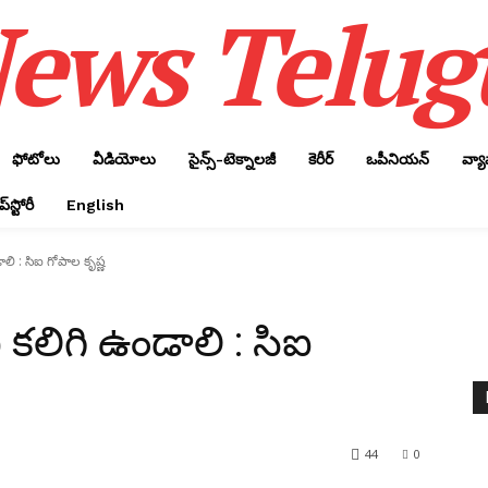
ews Telug
ఫోటోలు
వీడియోలు
సైన్స్‌-టెక్నాలజీ
కెరీర్‌
ఒపీనియన్‌
వ్య
్‌స్టోరీ
English
డాలి : సిఐ గోపాల కృష్ణ
ని కలిగి ఉండాలి : సిఐ
44
0