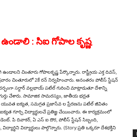
గి ఉండాలి : సిఐ గోపాల కృష్ణ
ిగి ఉండాలని చింతూరు గోపాలకృష్ణ పేర్కొన్నారు. రాష్ట్రీయ ఎక్త దివస్,
రవారం చింతూరులో 2కే రన్ నిర్వహించారు. అనంతరం పోలీస్ స్టేషన్
భంగా సర్దార్ వల్లభాయ్ పటేల్ గురించి మాట్లాడుతూ దేశాన్ని
ర్తు చేశారు. సామాజిక సామరస్యం, జాతీయ భద్రత
యువత ఐక్యత, సమగ్రత ప్రజాసేవ ల ప్రేరణను పటేల్ జీవితం
యత గూర్చి విద్యార్థులచే ప్రతిజ్ఞ చేయించారు. ఈ కార్యక్రమంలో
ంట్. పి దివాకర్, ఏ ఎస్ ఐ దొర, పోలీస్ స్టేషన్ సిబ్బంది,
ిద్యార్థిని విద్యార్థులు పాల్గొన్నారు. (Story:ప్రతి ఒక్కరూ దేశభక్తిని