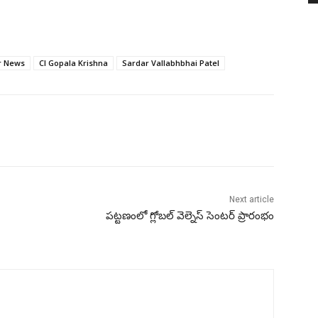
r News
CI Gopala Krishna
Sardar Vallabhbhai Patel
Next article
పట్టణంలో గ్లోబల్ వెల్నెస్ సెంటర్ ప్రారంభం