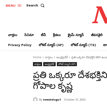
N
Search
MENU
వార్తలు
సినిమా
టీవీ
క్రీడలు
క్రైమ్ న్యూస్‌
జీవనశైలి
Privacy Policy
లోక‌ల్ న్యూస్‌ (AP)
లోక‌ల్ న్యూస్‌ (TS)
టాప
Home
వార్తలు
ఆంధ్రప్రదేశ్‌
ప్రతి ఒక్కరూ దేశభక్తిని కలిగి ఉం
వార్తలు
ఆంధ్రప్రదేశ్‌
లోక‌ల్ న్యూస్‌ (AP)
ప్రతి ఒక్కరూ దేశభక్తి
గోపాల కృష్ణ
By
newstelugu1
October 31, 2025