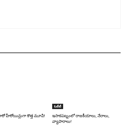
ఓటీటీ
 హీరో హీరోయిన్లుగా కొత్త మూవీ!
ఇసాకపట్నంలో రాజ‌కీయాలు, నేరాలు,
వ్యాపారాలు!