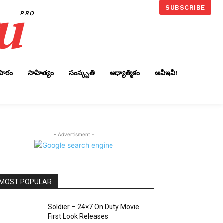
u
SUBSCRIBE
PRO
ాపారం
సాహిత్యం
సంస్కృతి
ఆధ్యాత్మికం
అవీఇవీ!
- Advertisment -
MOST POPULAR
Soldier – 24×7 On Duty Movie
First Look Releases