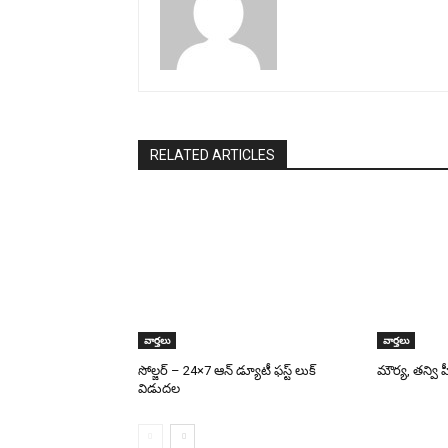
RELATED ARTICLES
వార్తలు
వార్తలు
సోల్జర్ – 24×7 ఆన్ డ్యూటీ ఫస్ట్ లుక్
మౌర్య‌, త‌న్వి
విడుదల