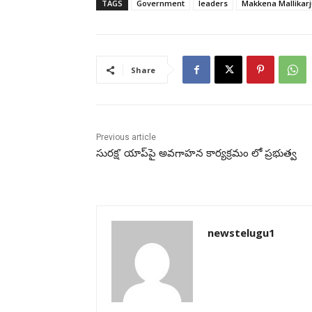
TAGS
Government
leaders
Makkena Mallikar
Share
Previous article
సురక్ష’ యాప్‌పై అవగాహన కార్యక్రమం లో ప్రభుత్వ
newstelugu1