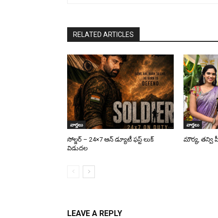
RELATED ARTICLES
వార్తలు
వార్తలు
సోల్జర్ – 24×7 ఆన్ డ్యూటీ ఫస్ట్ లుక్
మౌర్య‌, త‌న్వి
విడుదల
LEAVE A REPLY