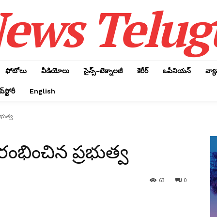
ews Telug
ఫోటోలు
వీడియోలు
సైన్స్‌-టెక్నాలజీ
కెరీర్‌
ఒపీనియన్‌
వ్య
్‌స్టోరీ
English
్రభుత్వ
రారంభించిన ప్రభుత్వ
63
0