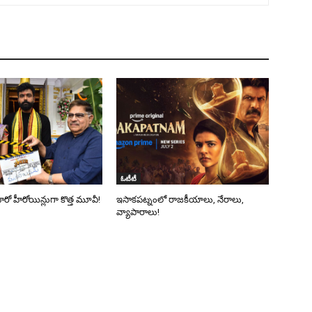
ఓటీటీ
 హీరో హీరోయిన్లుగా కొత్త మూవీ!
ఇసాకపట్నంలో రాజ‌కీయాలు, నేరాలు,
వ్యాపారాలు!