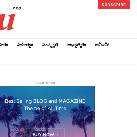
u
SUBSCRIBE
PRO
ాపారం
సాహిత్యం
సంస్కృతి
ఆధ్యాత్మికం
అవీఇవీ!
- Advertisment -