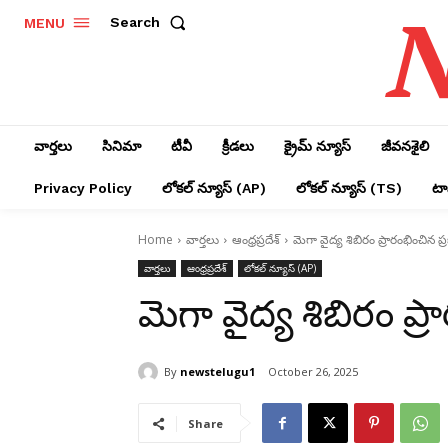
N
Search
MENU
వార్తలు
సినిమా
టీవీ
క్రీడలు
క్రైమ్ న్యూస్‌
జీవనశైలి
Privacy Policy
లోక‌ల్ న్యూస్‌ (AP)
లోక‌ల్ న్యూస్‌ (TS)
టాప
Home
వార్తలు
ఆంధ్రప్రదేశ్‌
మెగా వైద్య శిబిరం ప్రారంభించిన ప
వార్తలు
ఆంధ్రప్రదేశ్‌
లోక‌ల్ న్యూస్‌ (AP)
మెగా వైద్య శిబిరం ప్
By
newstelugu1
October 26, 2025
Share