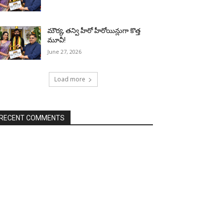
మౌర్య‌, త‌న్వి హీరో హీరోయిన్లుగా కొత్త
మూవీ!
June 27, 2026
Load more
RECENT COMMENTS