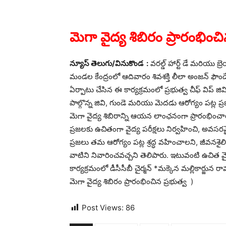
మెగా వైద్య శిబిరం ప్రారంభించ
న్యూస్ తెలుగు/వినుకొండ :
వరల్డ్ హార్ట్ డే మరియు బ్ర
మండల కేంద్రంలో ఆదివారం శివశక్తి లీలా అంజన్ ఫౌండేష
ఏర్పాటు చేసిన ఈ కార్యక్రమంలో ప్రభుత్వ చీఫ్ విప్
పాల్గొన్న జివి, గుండె మరియు మెదడు ఆరోగ్యం పట్
మెగా వైద్య శిబిరాన్ని ఆయన లాంఛనంగా ప్రారంభించార
ప్రజలకు ఉచితంగా వైద్య పరీక్షలు నిర్వహించి, అవ
ప్రజలు తమ ఆరోగ్యం పట్ల శ్రద్ధ వహించాలని, జీవనశైలి 
వాటిని నివారించవచ్చని తెలిపారు. ఇటువంటి ఉచిత వైద్
కార్యక్రమంలో డీసీసీబీ చైర్మన్ *మక్కెన మల్లికార్జున
మెగా వైద్య శిబిరం ప్రారంభించిన ప్రభుత్వ )
Post Views:
86