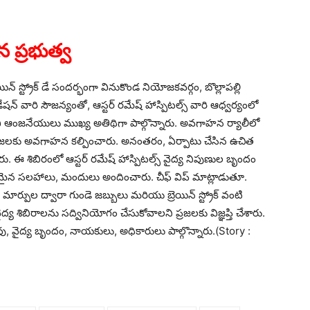
ిన ప్రభుత్వ
ెయిన్ స్ట్రోక్ డే సందర్భంగా వినుకొండ నియోజకవర్గం, బొల్లాపల్లి
న్ వారి సౌజన్యంతో, ఆస్టర్ రమేష్ హాస్పిటల్స్ వారి ఆధ్వర్యంలో
 జివి ఆంజనేయులు ముఖ్య అతిథిగా పాల్గొన్నారు. అవగాహన ర్యాలీలో
ల ప్రజలకు అవగాహన కల్పించారు. అనంతరం, ఏర్పాటు చేసిన ఉచిత
ు. ఈ శిబిరంలో ఆస్టర్ రమేష్ హాస్పిటల్స్ వైద్య నిపుణుల బృందం
సరమైన సలహాలు, మందులు అందించారు. చీఫ్ విప్ మాట్లాడుతూ.
మార్పుల ద్వారా గుండె జబ్బులు మరియు బ్రెయిన్ స్ట్రోక్ వంటి
య శిబిరాలను సద్వినియోగం చేసుకోవాలని ప్రజలకు విజ్ఞప్తి చేశారు.
 రావు, వైద్య బృందం, నాయకులు, అధికారులు పాల్గొన్నారు.(Story :