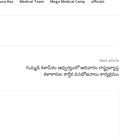
juna Rao
Medical Team
Mega Medical Camp
officials
Next article
గుమ్మడి కళాపీఠం ఆధ్వర్యంలో ఆదివారం రాష్ట్రవ్యాప్త
కళాకారుల కార్తీక వనభోజనాలు కార్యక్రమం