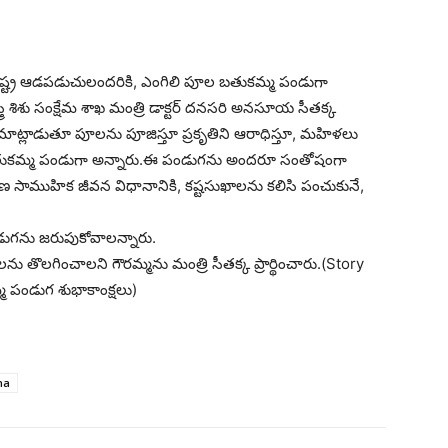
ష్ట్ర ఆడపడుచులందరికి, ఎంగిలి పూల బతుకమ్మ పండుగా
స్త్రీ శిశు సంక్షేమ శాఖ మంత్రి డాక్టర్ దనసరి అనసూయ సీతక్క
 మాట్లాడుతూ పూలను పూజిస్తూ ప్రకృతిని ఆరాధిస్తూ, మ‌హిళ‌లు
బ‌తుక‌మ్మ పండుగా అన్నారు.ఈ పండుగను అందరూ సంతోషంగా
గాణ సాముహిక జీవన విధానానికి, కష్టసుఖాలను కలిసి పంచుకునే,
ుగను జరుపుకోవాలన్నారు.
టాలను తొలగించాలని‌ గౌరమ్మను మంత్రి సీతక్క ప్రార్థించారు.(Story
 పండుగ శుభాకాంక్షలు)
na