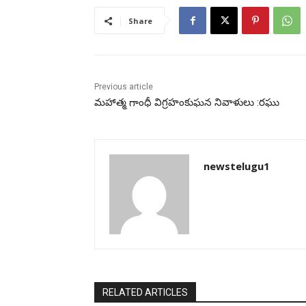
Share
Previous article
మహాత్మ గాంధీ విగ్రహంకుఘన నివాళులు :రఘు
newstelugu1
RELATED ARTICLES