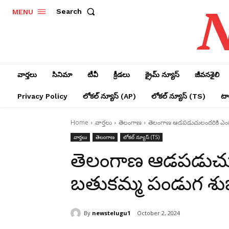
N
Search
MENU
వార్తలు
సినిమా
టీవీ
క్రీడలు
క్రైమ్ న్యూస్‌
జీవనశైలి
Privacy Policy
లోక‌ల్ న్యూస్‌ (AP)
లోక‌ల్ న్యూస్‌ (TS)
టాప
Home
వార్తలు
తెలంగాణ
తెలంగాణ ఆడపడుచులందరికి ఎంగి
వార్తలు
తెలంగాణ
లోక‌ల్ న్యూస్‌ (TS)
తెలంగాణ ఆడపడుచుల
బతుకమ్మ పండుగ శుభ
By
newstelugu1
October 2, 2024