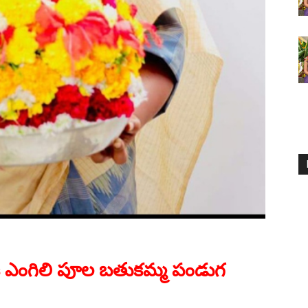
 ఎంగిలి పూల బతుకమ్మ పండుగ