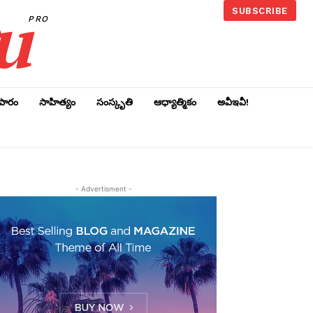
u
SUBSCRIBE
PRO
ాపారం
సాహిత్యం
సంస్కృతి
ఆధ్యాత్మికం
అవీఇవీ!
- Advertisment -