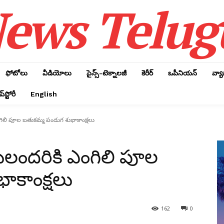
ews Telug
ఫోటోలు
వీడియోలు
సైన్స్‌-టెక్నాలజీ
కెరీర్‌
ఒపీనియన్‌
వ్య
్‌స్టోరీ
English
లి పూల బతుకమ్మ పండుగ శుభాకాంక్షలు
ందరికి ఎంగిలి పూల
ాకాంక్షలు
162
0