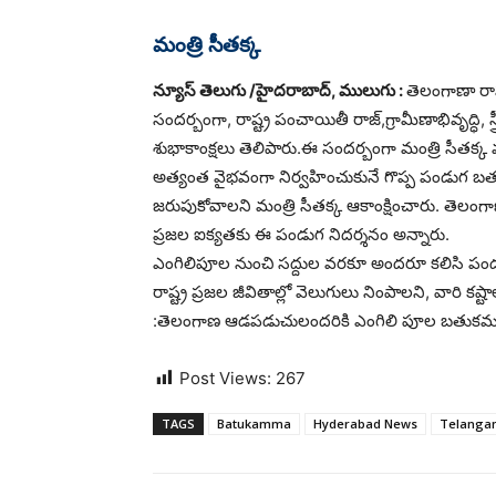
మంత్రి సీతక్క
న్యూస్ తెలుగు /హైదరాబాద్, ములుగు :
తెలంగాణా రా
సందర్బంగా, రాష్ట్ర పంచాయితీ రాజ్,గ్రామీణాభివృద్ధి, 
శుభాకాంక్షలు తెలిపారు.ఈ సందర్బంగా మంత్రి సీతక్క
అత్యంత వైభ‌వంగా నిర్వహించుకునే గొప్ప పండుగ 
జరుపుకోవాలని మంత్రి సీతక్క ఆకాంక్షించారు. తెలం
ప్రజల ఐక్యతకు ఈ పండుగ నిదర్శనం అన్నారు.
ఎంగిలిపూల నుంచి సద్దుల వరకూ అందరూ కలిసి పండ
రాష్ట్ర ప్రజల జీవితాల్లో వెలుగులు నింపాలని, వారి కష్
:తెలంగాణ ఆడపడుచులందరికి ఎంగిలి పూల బతుకమ్మ
Post Views:
267
TAGS
Batukamma
Hyderabad News
Telanga