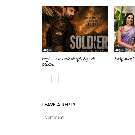
వార్తలు
వార్తలు
సోల్జర్ – 24×7 ఆన్ డ్యూటీ ఫస్ట్ లుక్
మౌర్య‌, త‌న్వి
విడుదల
LEAVE A REPLY