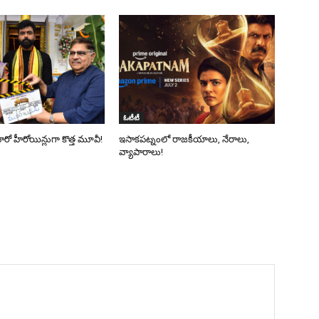
ఓటీటీ
 హీరో హీరోయిన్లుగా కొత్త మూవీ!
ఇసాకపట్నంలో రాజ‌కీయాలు, నేరాలు,
వ్యాపారాలు!