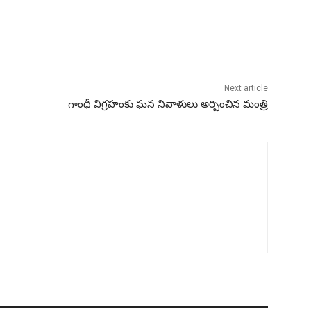
Next article
గాంధీ విగ్రహంకు ఘన నివాళులు అర్పించిన మంత్రి