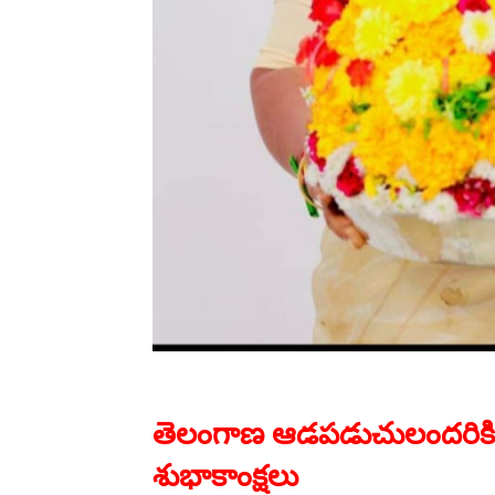
తెలంగాణ ఆడపడుచులందరికి
శుభాకాంక్షలు