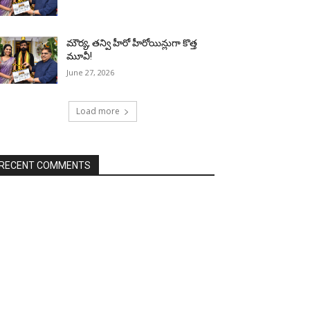
మౌర్య‌, త‌న్వి హీరో హీరోయిన్లుగా కొత్త
మూవీ!
June 27, 2026
Load more
RECENT COMMENTS