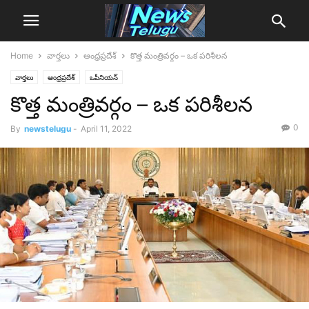
Home
వార్తలు
ఆంధ్రప్రదేశ్‌
కొత్త మంత్రివర్గం – ఒక పరిశీలన
వార్తలు
ఆంధ్రప్రదేశ్‌
ఒపీనియన్‌
కొత్త మంత్రివర్గం – ఒక పరిశీలన
0
By
newstelugu
-
April 11, 2022