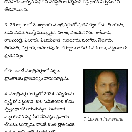
కొనసాగించాల్సిన విధిలేని పరిస్థితి జగన్మోహన్ రెడ్డి గారికి ఏర్పడిందని
తేలిపోయింది.
3. 26 జిల్లాలలో 8 జిల్లాలకు మంత్రివర్గంలో ప్రాతినిథ్యం లేదు. శ్రీకాకుళం,
కడప మినహాయిస్తే ముఖ్యమైన విశాఖ, విజయనగరం, కాకినాడ,
రాజమండ్రి, ఏలూరు, విజయవాడ, గుంటూరు, ఒంగోలు, నెల్లూరు,
తిరుపతి, చిత్తూరు, అనంతపురం, కర్నూలు తదితర నగరాలు, పట్టణాలకు
ప్రాతినిథ్యం
లేదు. అంటే మంత్రివర్గంలో పట్టణ
ప్రాంతాలకు ప్రాతినిథ్యం నామమాత్రమే.
4. మంత్రివర్గ కూర్పులో 2024 ఎన్నికలను
దృష్టిలో పెట్టుకొని, కుల సమీకరణల కోణం
స్పష్టంగా కనబడుతున్నది. సామాజిక
న్యాయానికి పెద్ద పీఠ వేసినట్లు ప్రచారం
T Lakshminarayana
చేసుకుంటున్నారు. దానికి కొంత ప్రాతిపదిక
ఉన్నది. కానీ, అదే సందర్భంలో