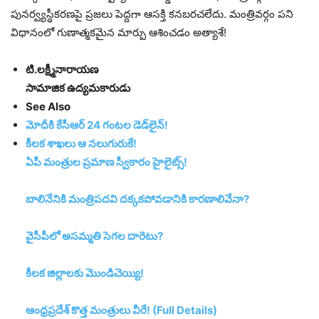
పునర్వ్యస్థీకరణపై ప్రజలు పెద్దగా ఆసక్తి కనబరచలేదు. మంత్రివర్గం పని
విధానంలో గుణాత్మకమైన మార్పు ఆశించడం అత్యాశే!
టి.లక్ష్మీనారాయణ
సామాజిక ఉద్యమకారుడు
See Also
మోదీకి కేసీఆర్‌ 24 గంటల డెడ్‌లైన్‌!
కీలక శాఖలు ఆ నలుగురుకే!
ఏపీ మంత్రుల ప్రమాణ స్వీకారం హైలైట్స్‌!
బాలినేనికి మంత్రిపదవి దక్కకపోవడానికి కారణాలివేనా?
వైసీపీలో అసమ్మతి సెగల దారెటు?
కీలక జిల్లాలకు మొండిచెయ్యి!
ఆంధ్రప్రదేశ్‌ కొత్త మంత్రులు వీరే! (Full Details)