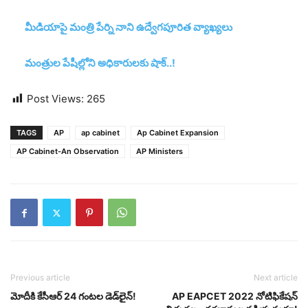
మీడియాపై మంత్రి పేర్ని నాని ఉద్వేగ‌పూరిత వ్యాఖ్య‌లు
మంత్రుల పేషీల్లోని అధికారులకు షాక్..!
Post Views:
265
TAGS
AP
ap cabinet
Ap Cabinet Expansion
AP Cabinet-An Observation
AP Ministers
Previous article
Next article
మోదీకి కేసీఆర్‌ 24 గంటల డెడ్‌లైన్‌!
AP EAPCET 2022 నోటిఫికేషన్‌