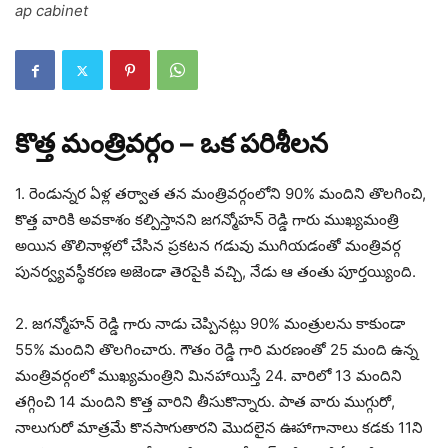
ap cabinet
కొత్త మంత్రివర్గం – ఒక పరిశీలన
1. రెండున్నర ఏళ్ల తర్వాత తన మంత్రివర్గంలోని 90% మందిని తొలగించి,
కొత్త వారికి అవకాశం కల్పిస్తానని జగన్మోహన్ రెడ్డి గారు ముఖ్యమంత్రి
అయిన తొలినాళ్లలో చేసిన ప్రకటన గడువు ముగియడంతో మంత్రివర్గ
పునర్వ్యవస్థీకరణ అజెండా తెరపైకి వచ్చి, నేడు ఆ తంతు పూర్తయ్యింది.
2. జగన్మోహన్ రెడ్డి గారు నాడు చెప్పినట్లు 90% మంత్రులను కాకుండా
55% మందిని తొలగించారు. గౌతం రెడ్డి గారి మరణంతో 25 మంది ఉన్న
మంత్రివర్గంలో ముఖ్యమంత్రిని మినహాయిస్తే 24. వారిలో 13 మందిని
తగ్గించి 14 మందిని కొత్త వారిని తీసుకొన్నారు. పాత వారు ముగ్గురో,
నాలుగురో మాత్రమే కొనసాగుతారని మొదలైన ఊహాగానాలు కడకు 11ని