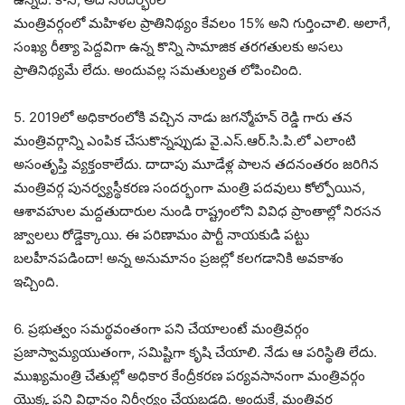
మంత్రివర్గంలో మహిళల ప్రాతినిథ్యం కేవలం 15% అని గుర్తించాలి. అలాగే,
సంఖ్య రీత్యా పెద్దవిగా ఉన్న కొన్ని సామాజిక తరగతులకు అసలు
ప్రాతినిథ్యమే లేదు. అందువల్ల సమతుల్యత లోపించింది.
5. 2019లో అధికారంలోకి వచ్చిన నాడు జగన్మోహన్ రెడ్డి గారు తన
మంత్రివర్గాన్ని ఎంపిక చేసుకొన్నప్పుడు వై.ఎస్.ఆర్.సి.పి.లో ఎలాంటి
అసంతృప్తి వ్యక్తంకాలేదు. దాదాపు మూడేళ్ల పాలన తదనంతరం జరిగిన
మంత్రివర్గ పునర్వ్యస్థీకరణ సందర్భంగా మంత్రి పదవులు కోల్పోయిన,
ఆశావహుల మద్దతుదారుల నుండి రాష్ట్రంలోని వివిధ ప్రాంతాల్లో నిరసన
జ్వాలలు రోడ్డెక్కాయి. ఈ పరిణామం పార్టీ నాయకుడి పట్టు
బలహీనపడిందా! అన్న అనుమానం ప్రజల్లో కలగడానికి అవకాశం
ఇచ్చింది.
6. ప్రభుత్వం సమర్థవంతంగా పని చేయాలంటే మంత్రివర్గం
ప్రజాస్వామ్యయుతంగా, సమిష్టిగా కృషి చేయాలి. నేడు ఆ పరిస్థితి లేదు.
ముఖ్యమంత్రి చేతుల్లో అధికార కేంద్రీకరణ పర్యవసానంగా మంత్రివర్గం
యొక్క పని విధానం నిర్వీర్యం చేయబడ్డది. అందుకే, మంత్రివర్గ