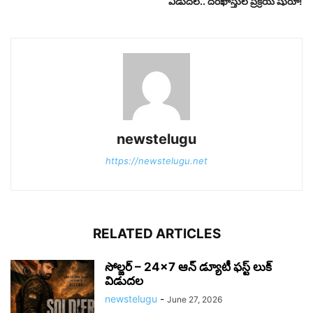
విడుదల.. దరఖాస్తుల ప్రక్రియ షురూ!
newstelugu
https://newstelugu.net
RELATED ARTICLES
సోల్జర్ – 24×7 ఆన్ డ్యూటీ ఫస్ట్ లుక్
విడుదల
newstelugu
-
June 27, 2026