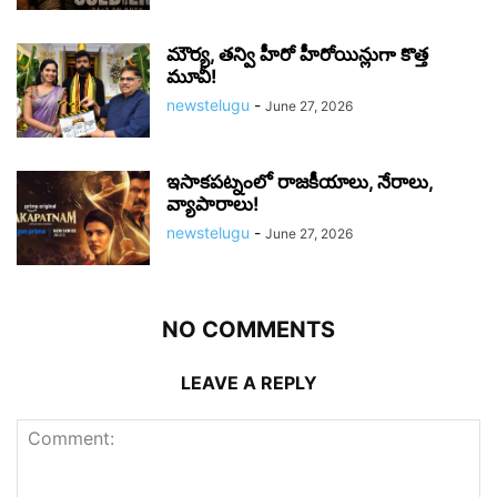
మౌర్య‌, త‌న్వి హీరో హీరోయిన్లుగా కొత్త
మూవీ!
newstelugu
-
June 27, 2026
ఇసాకపట్నంలో రాజ‌కీయాలు, నేరాలు,
వ్యాపారాలు!
newstelugu
-
June 27, 2026
NO COMMENTS
LEAVE A REPLY