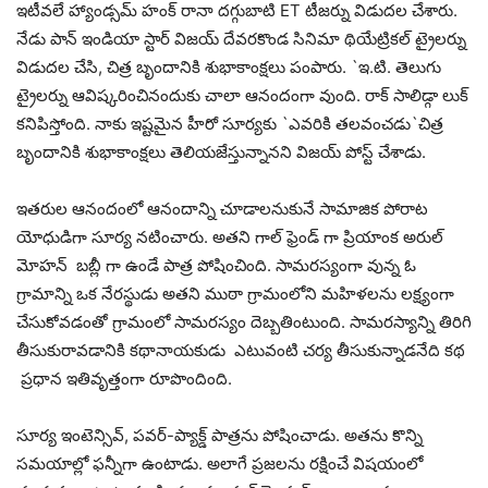
ఇటీవలే హ్యాండ్సమ్ హంక్ రానా దగ్గుబాటి ET టీజర్ను విడుదల చేశారు.
నేడు పాన్ ఇండియా స్టార్ విజయ్ దేవరకొండ సినిమా థియేట్రికల్ ట్రైలర్ను
విడుదల చేసి, చిత్ర బృందానికి శుభాకాంక్షలు పంపారు. `ఇ.టి. తెలుగు
ట్రైలర్ను ఆవిష్కరించినందుకు చాలా ఆనందంగా వుంది. రాక్ సాలిడ్గా లుక్
కనిపిస్తోంది. నాకు ఇష్టమైన హీరో సూర్యకు `ఎవరికి తలవంచడు`చిత్ర
బృందానికి శుభాకాంక్షలు తెలియజేస్తున్నానని విజయ్ పోస్ట్ చేశాడు.
ఇతరుల ఆనందంలో ఆనందాన్ని చూడాలనుకునే సామాజిక పోరాట
యోధుడిగా సూర్య నటించారు. అతని గాల్ ఫ్రెండ్ గా ప్రియాంక అరుల్
మోహన్ బబ్లీ గా ఉండే పాత్ర పోషించింది. సామరస్యంగా వున్న ఓ
గ్రామాన్ని ఒక నేరస్థుడు అతని ముఠా గ్రామంలోని మహిళలను లక్ష్యంగా
చేసుకోవడంతో గ్రామంలో సామరస్యం దెబ్బతింటుంది. సామరస్యాన్ని తిరిగి
తీసుకురావడానికి కథానాయకుడు ఎటువంటి చర్య తీసుకున్నాడనేది కథ
ప్రధాన ఇతివృత్తంగా రూపొందింది.
సూర్య ఇంటెన్సివ్, పవర్-ప్యాక్డ్ పాత్రను పోషించాడు. అతను కొన్ని
సమయాల్లో ఫన్నీగా ఉంటాడు. అలాగే ప్రజలను రక్షించే విషయంలో