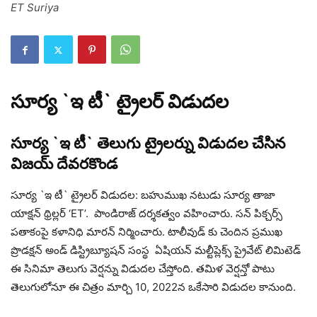
ET Suriya
సూర్య `ఇ టీ` ట్రైలర్‌ విడుదల
సూర్య `ఇ టీ` తెలుగు ట్రైలర్ను విడుదల చేసిన
విజయ్ దేవరకొండ
సూర్య `ఇ టీ` ట్రైలర్‌ విడుదల: బహుముఖ నటుడు సూర్య తాజా
యాక్షన్ థ్రిల్లర్ ‘ET’. పాండిరాజ్ దర్శకత్వం వహించారు. సన్ పిక్చర్స్
పతాకంపై కళానిధి మారన్ నిర్మించారు. టాలీవుడ్ కు చెందిన ప్రముఖ
ప్రొడక్షన్ అండ్ డిస్ట్రిబ్యూషన్ సంస్థ ఏషియన్ మల్టీప్లెక్స్ ప్రైవేట్ లిమిటెడ్
ఈ సినిమా తెలుగు వెర్షన్ను విడుదల చేస్తోంది. తమిళ వెర్షన్తో పాటు
తెలుగులోనూ ఈ చిత్రం మార్చి 10, 2022న ఒకేసారి విడుదల కానుంది.