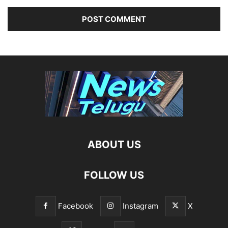
ABOUT US
FOLLOW US
Facebook
Instagram
X