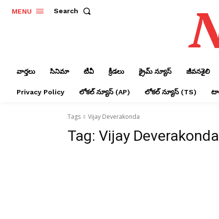
N
Search
MENU
వార్తలు
సినిమా
టీవీ
క్రీడలు
క్రైమ్ న్యూస్‌
జీవనశైలి
Privacy Policy
లోక‌ల్ న్యూస్‌ (AP)
లోక‌ల్ న్యూస్‌ (TS)
టాప
Tags
Vijay
Deverakonda
Tag:
Vijay Deverakonda