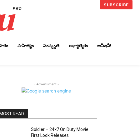
u
SUBSCRIBE
PRO
ాపారం
సాహిత్యం
సంస్కృతి
ఆధ్యాత్మికం
అవీఇవీ!
- Advertisment -
MOST READ
Soldier – 24×7 On Duty Movie
First Look Releases