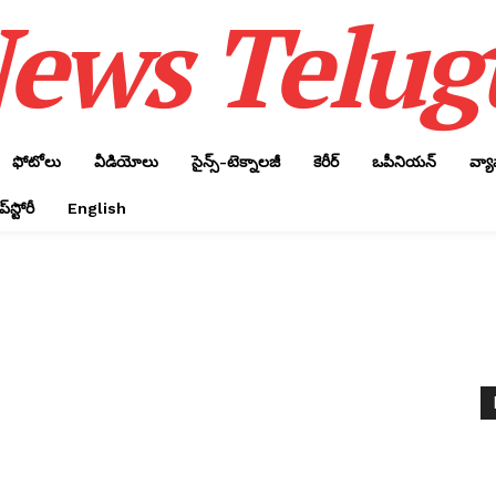
ews Telug
ఫోటోలు
వీడియోలు
సైన్స్‌-టెక్నాలజీ
కెరీర్‌
ఒపీనియన్‌
వ్య
్‌స్టోరీ
English