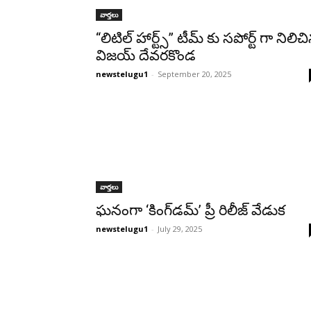
వార్తలు
“లిటిల్ హార్ట్స్” టీమ్ కు సపోర్ట్ గా నిలిచ
విజయ్ దేవరకొండ
newstelugu1
-
September 20, 2025
వార్తలు
ఘనంగా ‘కింగ్‌డమ్’ ప్రీ రిలీజ్ వేడుక
newstelugu1
-
July 29, 2025