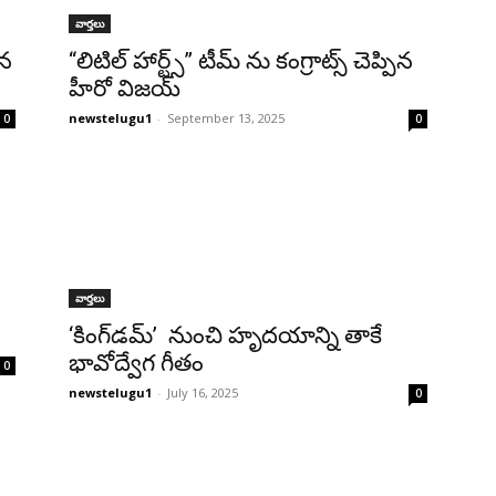
వార్తలు
ిన
“లిటిల్ హార్ట్స్” టీమ్ ను కంగ్రాట్స్ చెప్పిన
హీరో విజయ్
newstelugu1
-
September 13, 2025
0
0
వార్తలు
‘కింగ్‌డమ్’ నుంచి హృదయాన్ని తాకే
భావోద్వేగ గీతం
0
newstelugu1
-
July 16, 2025
0