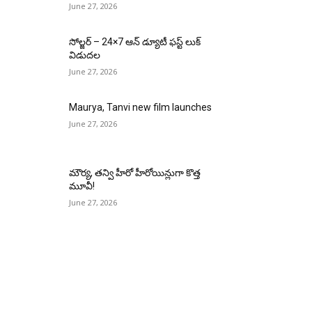
June 27, 2026
సోల్జర్ – 24×7 ఆన్ డ్యూటీ ఫస్ట్ లుక్
విడుదల
June 27, 2026
Maurya, Tanvi new film launches
June 27, 2026
మౌర్య‌, త‌న్వి హీరో హీరోయిన్లుగా కొత్త
మూవీ!
June 27, 2026