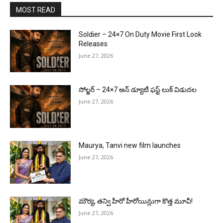
MOST READ
Soldier – 24×7 On Duty Movie First Look
Releases
June 27, 2026
సోల్జర్ – 24×7 ఆన్ డ్యూటీ ఫస్ట్ లుక్ విడుదల
June 27, 2026
Maurya, Tanvi new film launches
June 27, 2026
మౌర్య‌, త‌న్వి హీరో హీరోయిన్లుగా కొత్త మూవీ!
June 27, 2026