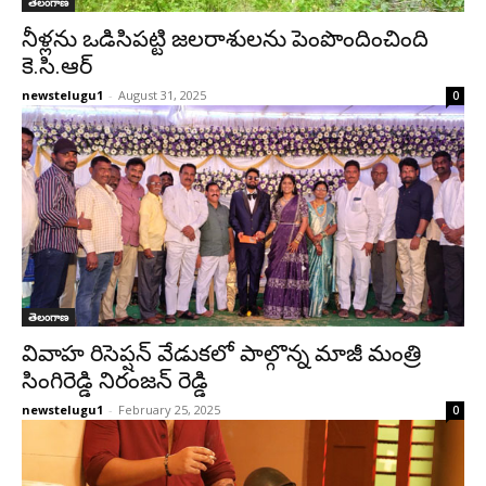
తెలంగాణ
నీళ్లను ఒడిసిపట్టి జలరాశులను పెంపొందించింది
కె.సి.ఆర్
newstelugu1
-
August 31, 2025
0
తెలంగాణ
వివాహ రిసెప్షన్ వేడుకలో పాల్గొన్న మాజీ మంత్రి
సింగిరెడ్డి నిరంజన్ రెడ్డి
newstelugu1
-
February 25, 2025
0