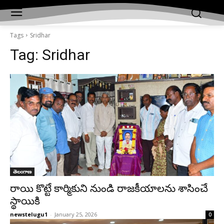
Tags
Sridhar
Tag:
Sridhar
తెలంగాణ
రాయి కొట్టే కార్మికుని నుండి రాజకీయాలను శాసించే
స్థాయికి
newstelugu1
-
January 25, 2026
0