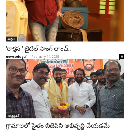
వార్తలు
‘రాక్షస ‘ టైటిల్ సాంగ్ లాంచ్..
newstelugu1
-
February 14, 2025
0
ఆంధ్రప్రదేశ్‌
గ్రామాలలో సైతం బిజెపిని అభివృద్ధి చేయడమే