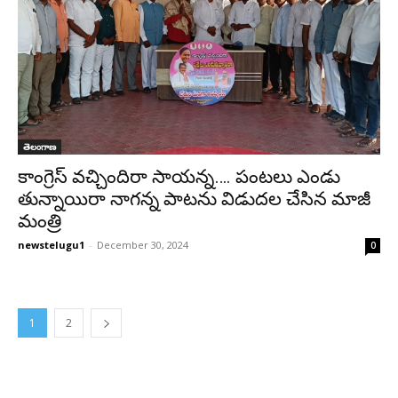
తెలంగాణ
కాంగ్రెస్ వచ్చిందిరా సాయన్న…. పంటలు ఎండు
తున్నాయిరా నాగన్న పాటను విడుదల చేసిన మాజీ
మంత్రి
newstelugu1
-
December 30, 2024
0
1
2