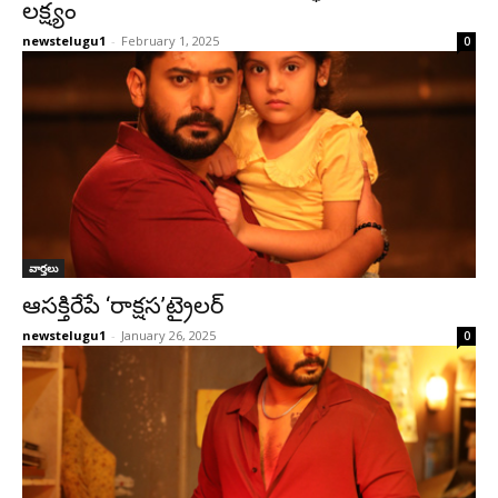
లక్ష్యం
newstelugu1
-
February 1, 2025
0
వార్తలు
ఆసక్తిరేపే ‘రాక్షస’ట్రైలర్
newstelugu1
-
January 26, 2025
0