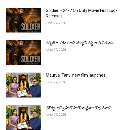
Soldier – 24×7 On Duty Movie First Look
Releases
June 27, 2026
సోల్జర్ – 24×7 ఆన్ డ్యూటీ ఫస్ట్ లుక్ విడుదల
June 27, 2026
Maurya, Tanvi new film launches
June 27, 2026
మౌర్య‌, త‌న్వి హీరో హీరోయిన్లుగా కొత్త మూవీ!
June 27, 2026