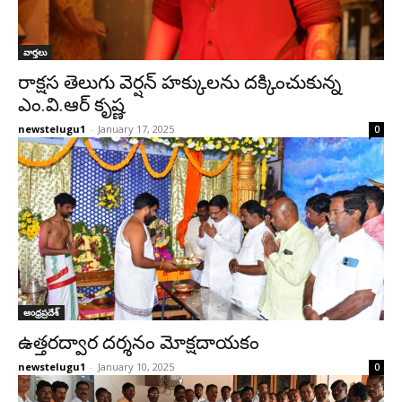
వార్తలు
రాక్షస తెలుగు వెర్షన్ హక్కులను దక్కించుకున్న
ఎం.వి.ఆర్ కృష్ణ
newstelugu1
-
January 17, 2025
0
ఆంధ్రప్రదేశ్‌
ఉత్తరద్వార దర్శనం మోక్షదాయకం
newstelugu1
-
January 10, 2025
0