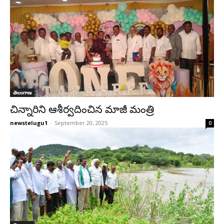
తెలంగాణ
చిన్నారిని ఆశీర్వదించిన మాజీ మంత్రి
newstelugu1
-
September 20, 2025
0