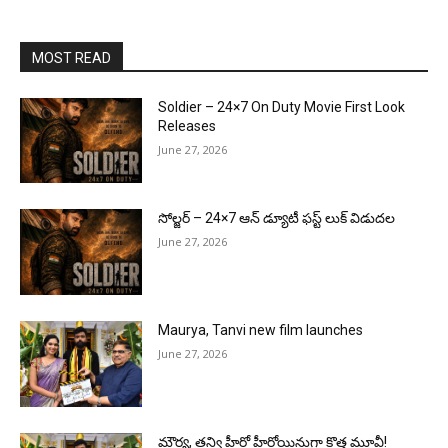
MOST READ
Soldier – 24×7 On Duty Movie First Look
Releases
June 27, 2026
సోల్జర్ – 24×7 ఆన్ డ్యూటీ ఫస్ట్ లుక్ విడుదల
June 27, 2026
Maurya, Tanvi new film launches
June 27, 2026
మౌర్య‌, త‌న్వి హీరో హీరోయిన్లుగా కొత్త మూవీ!