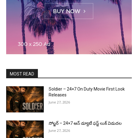
MOST READ
Soldier – 24×7 On Duty Movie First Look
Releases
June 27, 2026
సోల్జర్ – 24×7 ఆన్ డ్యూటీ ఫస్ట్ లుక్ విడుదల
June 27, 2026