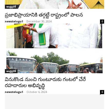
ఆంధ్రప్రదేశ్‌
ప్రజాభిప్రాయానికి తగ్గట్టే రాష్ట్రంలో పాలన
newstelugu1
-
December 30, 2024
0
ఆంధ్రప్రదేశ్‌
వినుకొండ నుంచి గుంటూరుకు గంటలో చేరే
రహదారుల అభివృద్ధి
newstelugu1
-
October 6, 2024
0