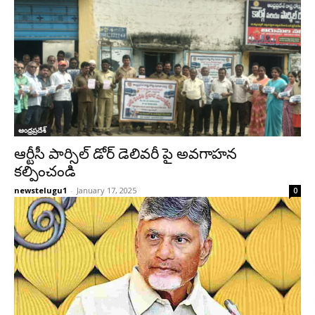
ఆంధ్రప్రదేశ్‌
ఆర్టీసీ పార్సిల్ డోర్ డెలివరీ పై అవగాహన
కల్పించండి
newstelugu1
-
January 17, 2025
0