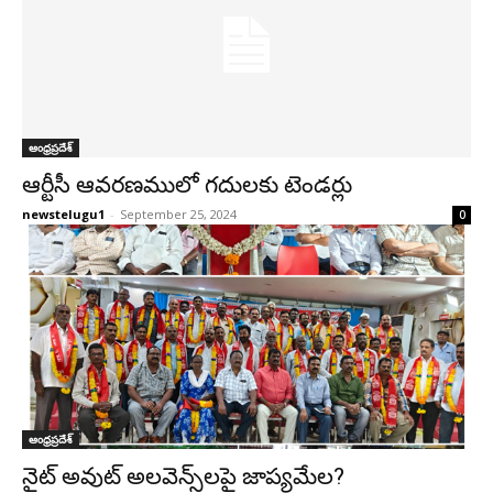
ఆంధ్రప్రదేశ్‌
ఆర్టీసీ ఆవరణములో గదులకు టెండర్లు
newstelugu1
-
September 25, 2024
0
ఆంధ్రప్రదేశ్‌
నైట్ అవుట్ అల‌వెన్స్‌ల‌పై జాప్య‌మేల‌?