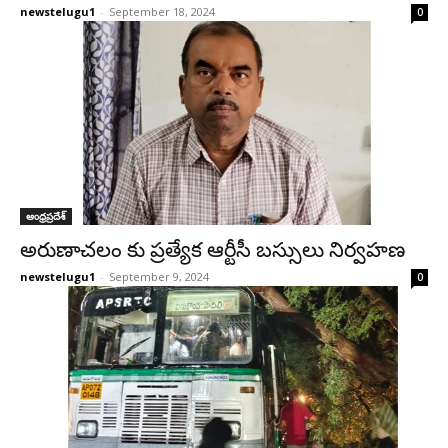
newstelugu1
-
September 18, 2024
0
ఆంధ్రప్రదేశ్‌
అరుణాచలం కు ప్రత్యేక ఆర్టీసీ బస్సులు నిర్వహణ
newstelugu1
-
September 9, 2024
0