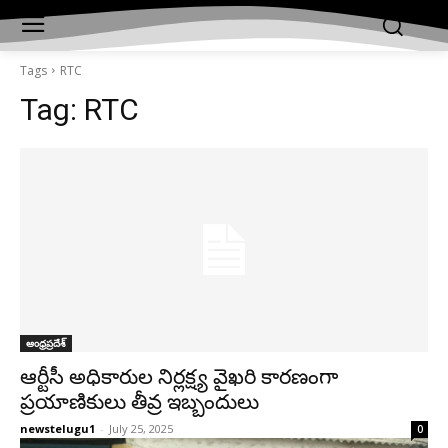
Tags
RTC
Tag:
RTC
ఆంధ్రప్రదేశ్‌
ఆర్టీసీ అధికారుల నిర్లక్ష్య వైఖరి కారణంగా
ప్రయాణికులు తీవ్ర ఇబ్బందులు
newstelugu1
-
July 25, 2025
0