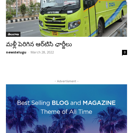
తెలంగాణ
మళ్లీ పెరిగిన ఆర్‌టిసి ఛార్జీలు
newstelugu
-
March 28, 2022
0
- Advertisment -