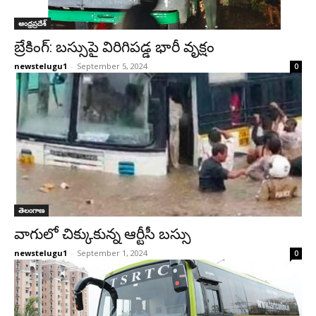
ఆంధ్రప్రదేశ్‌
బ్రేకింగ్: బస్సుపై విరిగిపడ్డ భారీ వృక్షం
newstelugu1
-
September 5, 2024
0
తెలంగాణ
వాగులో చిక్కుకున్న ఆర్టీసీ బస్సు
newstelugu1
-
September 1, 2024
0