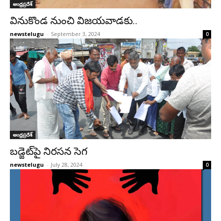
ఆంధ్రప్రదేశ్‌
వినుకొండ నుంచి విజ‌య‌వాడ‌కు..
newstelugu
-
September 3, 2024
0
ఆంధ్రప్రదేశ్‌
బ‌డ్జెట్‌పై నిర‌స‌న సెగ‌
newstelugu
-
July 28, 2024
0