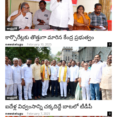
ఆంధ్రప్రదేశ్‌
కార్పొరేట్ల‌కు తొత్తుగా మారిన కేంద్ర ప్ర‌భుత్వం
newstelugu
-
February 10, 2025
0
ఆంధ్రప్రదేశ్‌
ఐదేళ్ల విధ్వంసాన్ని చక్కదిద్దే బాటలో టీడీపీ
newstelugu
-
February 7, 2025
0