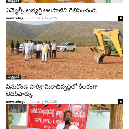
ఆంధ్రప్రదేశ్‌
ఎమ్మెల్సీ అభ్యర్థి ఆలపాటిని గెలిపించండి
newstelugu
-
February 17, 2025
0
ఆంధ్రప్రదేశ్‌
వినుకొండ పారిశ్రామికాభివృద్ధిలో కీలకంగా
లెదర్‌పార్కు
newstelugu
-
February 10, 2025
0