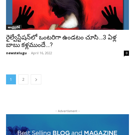
ఆంధ్రప్రదేశ్‌
రైల్వేస్టేషన్‌లో ఒంటరిగా ఉండటం చూసి…3 ఏళ్ల
బాబు కళ్లముందే…?
newstelugu
-
April 16, 2022
0
1
2
- Advertisment -