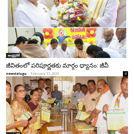
ఆంధ్రప్రదేశ్‌
జీవితంలో పరిపూర్ణతకు మార్గం ధ్యానం: జీవీ
newstelugu
-
February 17, 2025
0