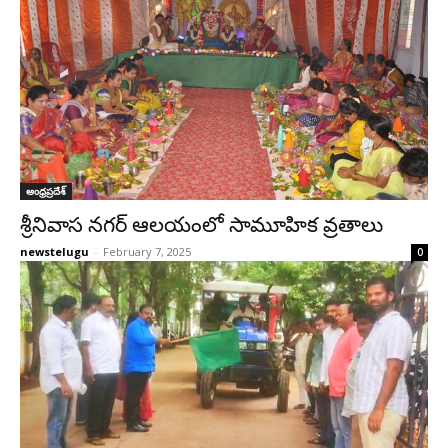
ఆంధ్రప్రదేశ్‌
శ్రీనివాస నగర్ ఆలయంలో సామూహిక వ్రతాలు
newstelugu
-
February 7, 2025
0