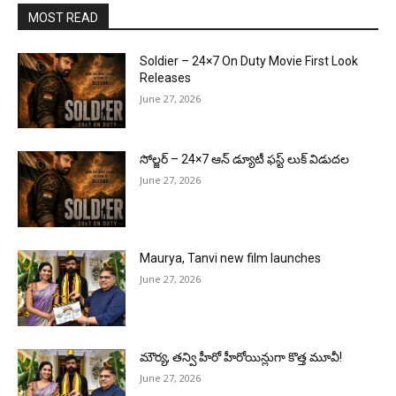
MOST READ
Soldier – 24×7 On Duty Movie First Look
Releases
June 27, 2026
సోల్జర్ – 24×7 ఆన్ డ్యూటీ ఫస్ట్ లుక్ విడుదల
June 27, 2026
Maurya, Tanvi new film launches
June 27, 2026
మౌర్య‌, త‌న్వి హీరో హీరోయిన్లుగా కొత్త మూవీ!
June 27, 2026