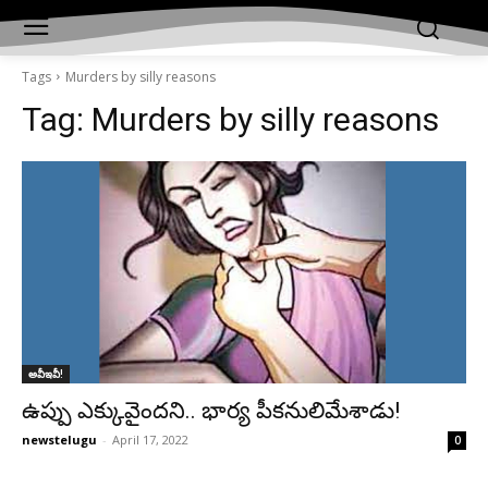
Tags
Murders by silly reasons
Tag:
Murders by silly reasons
అవీఇవీ!
ఉప్పు ఎక్కువైందని.. భార్య పీకనులిమేశాడు!
newstelugu
-
April 17, 2022
0