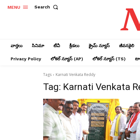
N
Search
MENU
వార్తలు
సినిమా
టీవీ
క్రీడలు
క్రైమ్ న్యూస్‌
జీవనశైలి
Privacy Policy
లోక‌ల్ న్యూస్‌ (AP)
లోక‌ల్ న్యూస్‌ (TS)
టాప
Tags
Karnati Venkata Reddy
Tag:
Karnati Venkata 