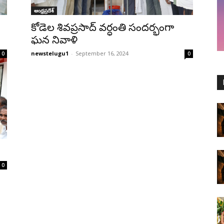
ఆంధ్రప్రదేశ్‌
కోడెల శివప్రసాద్ వర్ధంతి సందర్భంగా
ఘ‌న నివాళి
newstelugu1
-
September 16, 2024
0
0
0