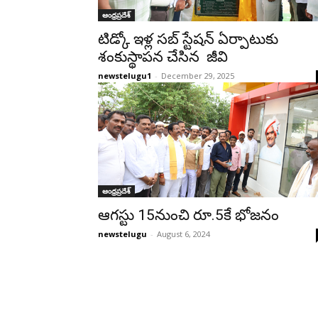
ఆంధ్రప్రదేశ్‌
టిడ్కో ఇళ్ల సబ్ స్టేషన్ ఏర్పాటుకు
శంకుస్థాపన చేసిన జీవి
newstelugu1
-
December 29, 2025
ఆంధ్రప్రదేశ్‌
ఆగస్టు 15నుంచి రూ.5కే భోజనం
newstelugu
-
August 6, 2024