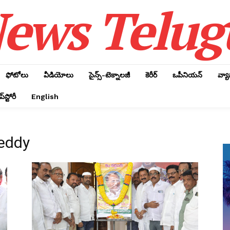
ews Telug
ఫోటోలు
వీడియోలు
సైన్స్‌-టెక్నాలజీ
కెరీర్‌
ఒపీనియన్‌
వ్య
్‌స్టోరీ
English
Reddy