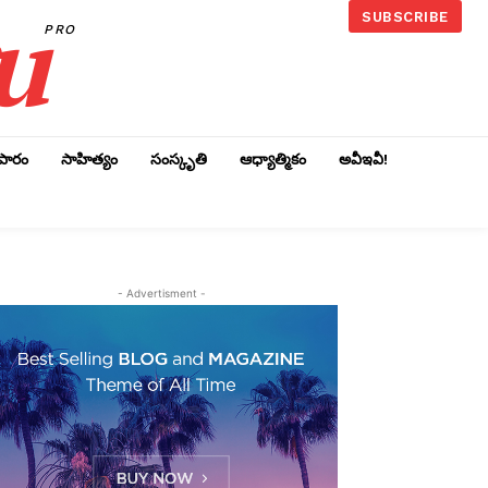
u
SUBSCRIBE
PRO
ాపారం
సాహిత్యం
సంస్కృతి
ఆధ్యాత్మికం
అవీఇవీ!
- Advertisment -