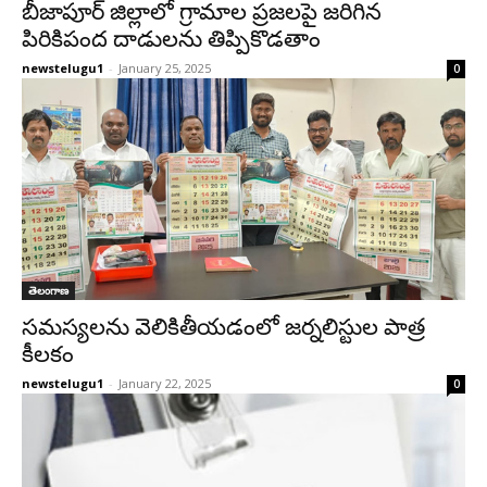
బీజాపూర్ జిల్లాలో గ్రామాల ప్రజలపై జరిగిన
పిరికిపంద దాడులను తిప్పికొడతాం
newstelugu1
-
January 25, 2025
0
తెలంగాణ
సమస్యలను వెలికితీయడంలో జర్నలిస్టుల పాత్ర
కీలకం
newstelugu1
-
January 22, 2025
0