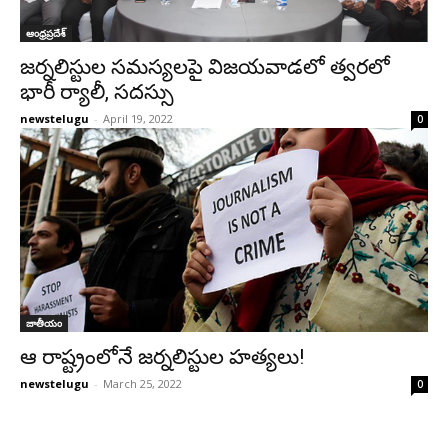
ఆంధ్రప్రదేశ్‌
జ‌ర్న‌లిస్టుల స‌మ‌స్య‌ల‌పై విజ‌య‌వాడ‌లో త్వ‌ర‌లో
భారీ ర్యాలీ, స‌ద‌స్సు
newstelugu
-
April 19, 2022
0
జాతీయం
ఆ రాష్ట్రంలోనే జర్నలిస్టుల హత్యలు!
newstelugu
-
March 25, 2022
0