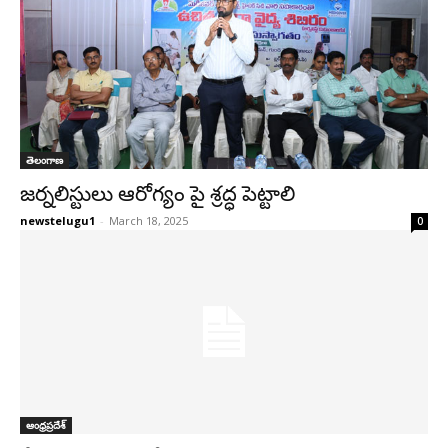
తెలంగాణ
జర్నలిస్టులు ఆరోగ్యం పై శ్రద్ధ పెట్టాలి
newstelugu1
-
March 18, 2025
0
ఆంధ్రప్రదేశ్‌