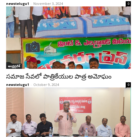
newstelugu1
-
November 3, 2024
0
ఆంధ్రప్రదేశ్‌
సమాజ సేవలో పాత్రికేయుల పాత్ర అమోఘం
newstelugu1
-
October 9, 2024
0