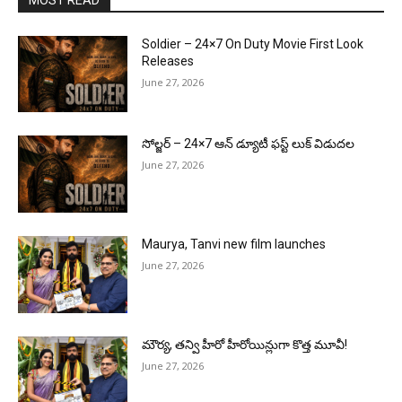
Soldier – 24×7 On Duty Movie First Look
Releases
June 27, 2026
సోల్జర్ – 24×7 ఆన్ డ్యూటీ ఫస్ట్ లుక్ విడుదల
June 27, 2026
Maurya, Tanvi new film launches
June 27, 2026
మౌర్య‌, త‌న్వి హీరో హీరోయిన్లుగా కొత్త మూవీ!
June 27, 2026