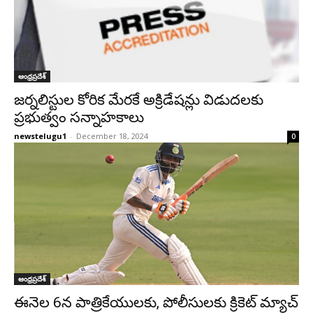
ఆంధ్రప్రదేశ్‌
జర్నలిస్టుల కోరిక మేరకే అక్రిడేషన్లు విడుదలకు
ప్రభుత్వం సన్నాహకాలు
newstelugu1
-
December 18, 2024
0
ఆంధ్రప్రదేశ్‌
ఈనెల 6న పాత్రికేయులకు, పోలీసులకు క్రికెట్ మ్యాచ్