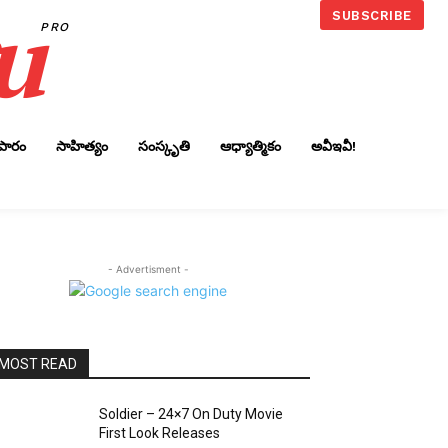
u
SUBSCRIBE
PRO
ాపారం
సాహిత్యం
సంస్కృతి
ఆధ్యాత్మికం
అవీఇవీ!
- Advertisment -
MOST READ
Soldier – 24×7 On Duty Movie
First Look Releases