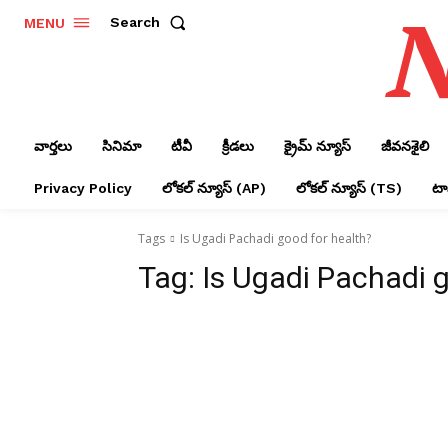
N
Search
MENU
వార్తలు
సినిమా
టీవీ
క్రీడలు
క్రైమ్ న్యూస్‌
జీవనశైలి
Privacy Policy
లోక‌ల్ న్యూస్‌ (AP)
లోక‌ల్ న్యూస్‌ (TS)
టాప
Tags
Is Ugadi Pachadi good for health?
Tag:
Is Ugadi Pachadi g