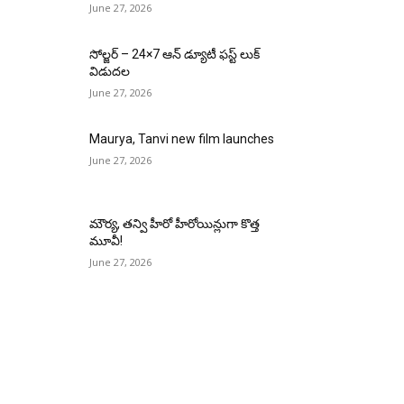
June 27, 2026
సోల్జర్ – 24×7 ఆన్ డ్యూటీ ఫస్ట్ లుక్
విడుదల
June 27, 2026
Maurya, Tanvi new film launches
June 27, 2026
మౌర్య‌, త‌న్వి హీరో హీరోయిన్లుగా కొత్త
మూవీ!
June 27, 2026