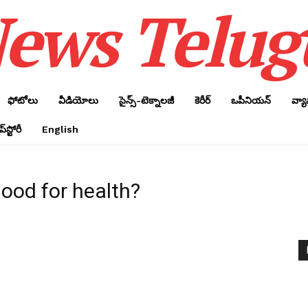
ews Telug
ఫోటోలు
వీడియోలు
సైన్స్‌-టెక్నాలజీ
కెరీర్‌
ఒపీనియన్‌
వ్య
్‌స్టోరీ
English
ood for health?