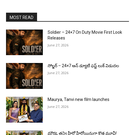
MOST READ
Soldier – 24×7 On Duty Movie First Look
Releases
June 27, 2026
సోల్జర్ – 24×7 ఆన్ డ్యూటీ ఫస్ట్ లుక్ విడుదల
June 27, 2026
Maurya, Tanvi new film launches
June 27, 2026
మౌర్య‌, త‌న్వి హీరో హీరోయిన్లుగా కొత్త మూవీ!