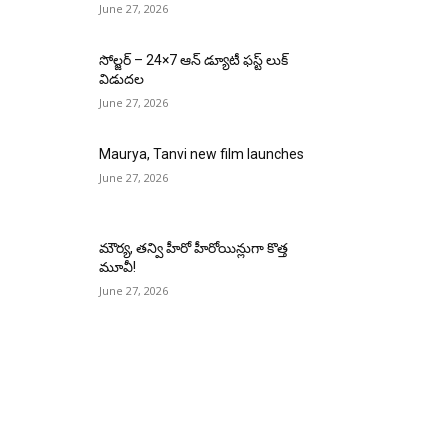
June 27, 2026
సోల్జర్ – 24×7 ఆన్ డ్యూటీ ఫస్ట్ లుక్
విడుదల
June 27, 2026
Maurya, Tanvi new film launches
June 27, 2026
మౌర్య‌, త‌న్వి హీరో హీరోయిన్లుగా కొత్త
మూవీ!
June 27, 2026