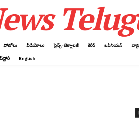
ews Telug
ఫోటోలు
వీడియోలు
సైన్స్‌-టెక్నాలజీ
కెరీర్‌
ఒపీనియన్‌
వ్య
్‌స్టోరీ
English