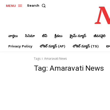
N
Search
MENU
వార్తలు
సినిమా
టీవీ
క్రీడలు
క్రైమ్ న్యూస్‌
జీవనశైలి
Privacy Policy
లోక‌ల్ న్యూస్‌ (AP)
లోక‌ల్ న్యూస్‌ (TS)
టాప
Tags
Amaravati News
Tag:
Amaravati News