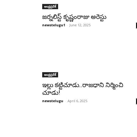
ఆంధ్రప్రదేశ్‌
జర్నలిస్ట్‌ కృష్ణంరాజు అరెస్టు
newstelugu1
-
June 12, 2025
ఆంధ్రప్రదేశ్‌
ఇల్లు కట్టిచూడు..రాజధాని నిర్మించి
చూడు!
newstelugu
-
April 6, 2025