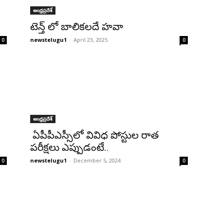
ఆంధ్రప్రదేశ్‌
టెన్త్ లో బాలిక‌ల‌దే హ‌వా
newstelugu1
-
April 23, 2025
0
0
ఆంధ్రప్రదేశ్‌
ఏపీపీఎస్సీలో వివిధ పోస్టుల రాత
పరీక్షలు ఎప్పుడంటే..
newstelugu1
-
December 5, 2024
0
0