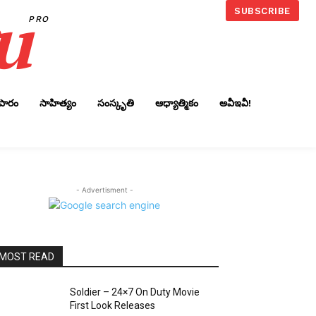
u
SUBSCRIBE
PRO
ాపారం
సాహిత్యం
సంస్కృతి
ఆధ్యాత్మికం
అవీఇవీ!
- Advertisment -
MOST READ
Soldier – 24×7 On Duty Movie
First Look Releases