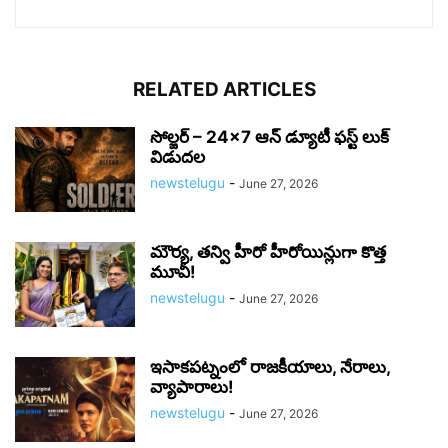
RELATED ARTICLES
సోల్జర్ – 24×7 ఆన్ డ్యూటీ ఫస్ట్ లుక్
విడుదల
newstelugu
-
June 27, 2026
మౌర్య‌, త‌న్వి హీరో హీరోయిన్లుగా కొత్త
మూవీ!
newstelugu
-
June 27, 2026
ఇసాకపట్నంలో రాజ‌కీయాలు, నేరాలు,
వ్యాపారాలు!
newstelugu
-
June 27, 2026