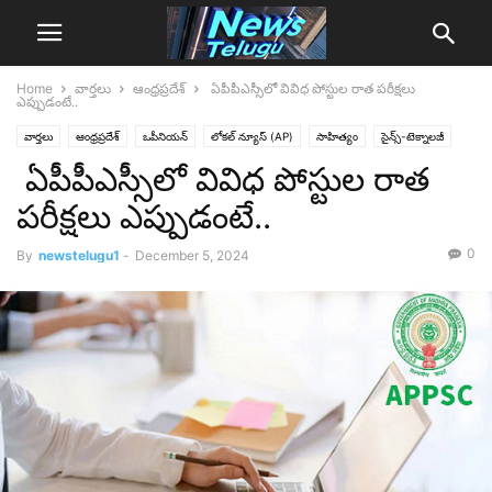
Home
వార్తలు
ఆంధ్రప్రదేశ్‌
ఏపీపీఎస్సీలో వివిధ పోస్టుల రాత పరీక్షలు
ఎప్పుడంటే..
వార్తలు
ఆంధ్రప్రదేశ్‌
ఒపీనియన్‌
లోక‌ల్ న్యూస్‌ (AP)
సాహిత్యం
సైన్స్‌-టెక్నాలజీ
ఏపీపీఎస్సీలో వివిధ పోస్టుల రాత
పరీక్షలు ఎప్పుడంటే..
0
By
newstelugu1
-
December 5, 2024