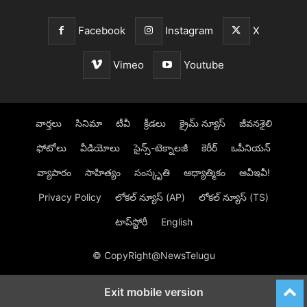
Facebook
Instagram
X
Vimeo
Youtube
వార్తలు
సినిమా
టీవీ
క్రీడలు
క్రైమ్ న్యూస్‌
జీవనశైలి
ఫోటోలు
వీడియోలు
సైన్స్‌-టెక్నాలజీ
కెరీర్‌
ఒపీనియన్‌
వ్యాపారం
సాహిత్యం
సంస్కృతి
ఆధ్యాత్మికం
అవీఇవీ!
Privacy Policy
లోక‌ల్ న్యూస్‌ (AP)
లోక‌ల్ న్యూస్‌ (TS)
టాప్‌స్టోరీ
English
© CopyRight@NewsTelugu
Exit mobile version