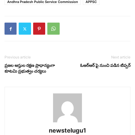
Andhra Pradesh Public Service Commission
APPSC
Previous article
Next article
ప్రజల ఆస్తుల రక్షణ ప్రాధాన్యంగా
ఓఆర్‌ఆర్‌ పై నుంచి పడిన టిప్పర్‌
కూటమి ప్రభుత్వం చర్యలు
newstelugu1