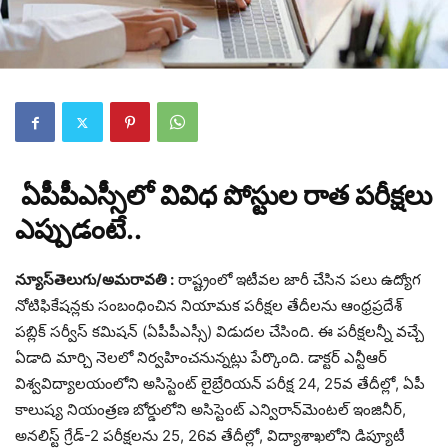
ఏపీపీఎస్సీలో వివిధ పోస్టుల రాత పరీక్షలు
ఎప్పుడంటే..
న్యూస్‌తెలుగు/అమరావతి :
రాష్ట్రంలో ఇటీవల జారీ చేసిన పలు ఉద్యోగ
నోటిఫికేషన్లకు సంబంధించిన నియామక పరీక్షల తేదీలను ఆంధ్రప్రదేశ్‌
పబ్లిక్‌ సర్వీస్‌ కమిషన్‌ (ఏపీపీఎస్సీ) విడుదల చేసింది. ఈ పరీక్షలన్నీ వచ్చే
ఏడాది మార్చి నెలలో నిర్వహించనున్నట్లు పేర్కొంది. డాక్టర్‌ ఎన్టీఆర్‌
విశ్వవిద్యాలయంలోని అసిస్టెంట్‌ లైబ్రేరియన్‌ పరీక్ష 24, 25వ తేదీల్లో, ఏపీ
కాలుష్య నియంత్రణ బోర్డులోని అసిస్టెంట్‌ ఎన్విరాన్‌మెంటల్‌ ఇంజినీర్,
అనలిస్ట్‌ గ్రేడ్‌-2 పరీక్షలను 25, 26వ తేదీల్లో, విద్యాశాఖలోని డిప్యూటీ