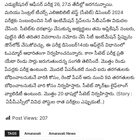
ఎడ్యుకేషనల్‌ ఆఫీసర్‌ పరీక్ష 26, 27వ తేదీల్లో జరగనున్నాయి.
మ‌రియు సెంట్రల్ టీచర్స్ ఎలిజిబిలిటీ టెస్ట్ (సీటెట్) డిసెంబర్ 2024
పరీక్షకు సంబంధించిన సిటీ ఇంటిమేషన్‌ స్లిప్‌లను సీబీఎస్ఈ విడుదల
చేసింది. సీటెట్‌కు దరఖాస్తు చేసుకున్న అభ్యర్థులు తమ అప్లికేషన్ నంబరు,
పుట్టిన తేదీ తదితర వివరాలను నమోదు చేసి సిటీ ఇంటిమేషన్‌ స్లిప్పును
డౌన్‌లోడ్ చేసుకోవచ్చు. ఈ పరీక్ష డిసెంబర్14య ఆఫ్‌లైన్‌ విధానంలో
ఓఎమ్మార్ ఆధారితంగా నిర్వహించనున్నారు. కాగా సీటెట్​ పరీక్ష ప్రతి
యేటా రెండు సార్లు జరుగుతుందన్న సంగతి తెలిసిందే. మొత్తం రెండు
పేపర్లకు పరీక్ష ఉంటుంది. మొదటి పేపర్​ఒకటి నుంచి ఐదు తరగతులకు
బోధించాలనుకునే వారికి కోసం, రెండో పేపర్ ఆరు నుంచి 9వ తరగతులకు
బోధించాలనుకునే వారి కోసం నిర్వహిస్తారు. సీటెట్ స్కోర్‌ఖు లైఫ్​లాంగ్​
వ్యాలిడిటీ ఉంటుంది. మొత్తం 20 భాషల్లో సీటెట్‌ నిర్వహిస్తారు. (Story :
ఏపీపీఎస్సీలో వివిధ పోస్టుల రాత పరీక్షలు ఎప్పుడంటే..)
Post Views:
207
TAGS
Amaravati
Amaravati News