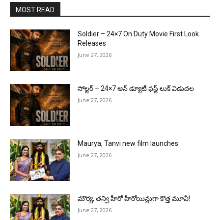
MOST READ
Soldier – 24×7 On Duty Movie First Look
Releases
June 27, 2026
సోల్జర్ – 24×7 ఆన్ డ్యూటీ ఫస్ట్ లుక్ విడుదల
June 27, 2026
Maurya, Tanvi new film launches
June 27, 2026
మౌర్య‌, త‌న్వి హీరో హీరోయిన్లుగా కొత్త మూవీ!
June 27, 2026