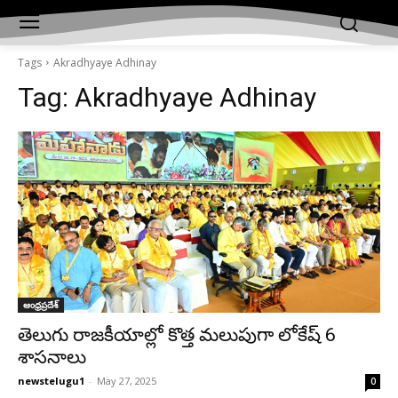
Tags
Akradhyaye Adhinay
Tag:
Akradhyaye Adhinay
ఆంధ్రప్రదేశ్‌
తెలుగు రాజకీయాల్లో కొత్త మలుపుగా లోకేష్ 6
శాసనాలు
newstelugu1
-
May 27, 2025
0