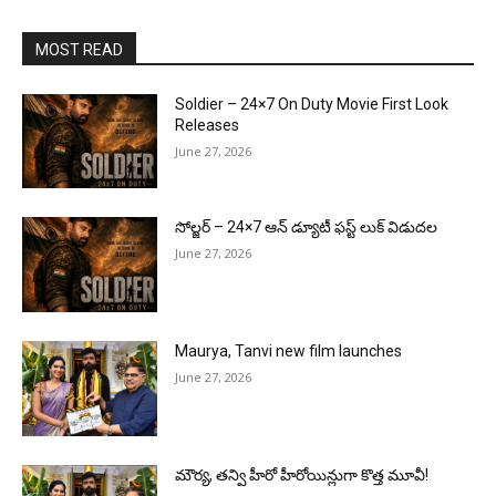
MOST READ
Soldier – 24×7 On Duty Movie First Look
Releases
June 27, 2026
సోల్జర్ – 24×7 ఆన్ డ్యూటీ ఫస్ట్ లుక్ విడుదల
June 27, 2026
Maurya, Tanvi new film launches
June 27, 2026
మౌర్య‌, త‌న్వి హీరో హీరోయిన్లుగా కొత్త మూవీ!