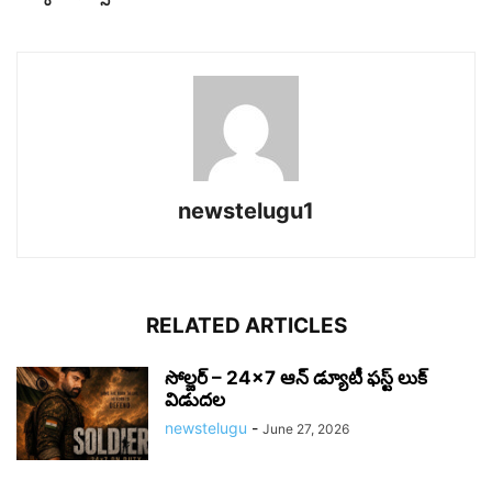
newstelugu1
RELATED ARTICLES
సోల్జర్ – 24×7 ఆన్ డ్యూటీ ఫస్ట్ లుక్
విడుదల
newstelugu
-
June 27, 2026