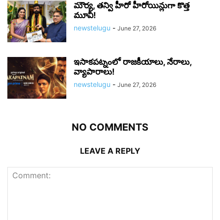
మౌర్య‌, త‌న్వి హీరో హీరోయిన్లుగా కొత్త
మూవీ!
newstelugu
-
June 27, 2026
ఇసాకపట్నంలో రాజ‌కీయాలు, నేరాలు,
వ్యాపారాలు!
newstelugu
-
June 27, 2026
NO COMMENTS
LEAVE A REPLY