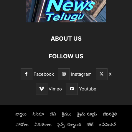
ABOUT US
FOLLOW US
Facebook
Instagram
X
Vimeo
Youtube
వార్తలు
సినిమా
టీవీ
క్రీడలు
క్రైమ్ న్యూస్‌
జీవనశైలి
ఫోటోలు
వీడియోలు
సైన్స్‌-టెక్నాలజీ
కెరీర్‌
ఒపీనియన్‌