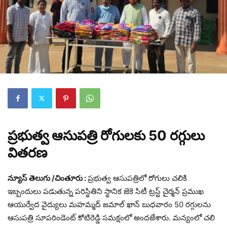
ప్రభుత్వ ఆసుపత్రి రోగులకు 50 రగ్గులు
వితరణ
న్యూస్ తెలుగు /చింతూరు :
ప్రభుత్వ ఆసుపత్రిలో రోగులు చలికి
ఇబ్బందులు పడుతున్న పరిస్థితిని స్థానిక జెకె సిటీ ట్రస్ట్ చైర్మన్ ప్రముఖ
ఆయుర్వేద వైద్యులు మహమ్మద్ జమాల్ ఖాన్ బుధవారం 50 రగ్గులను
ఆసుపత్రి సూపరిండెంట్ కోటిరెడ్డి సమక్షంలో అందజేశారు. మన్యంలో చలి