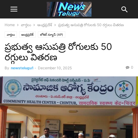
Home
వార్తలు
ఆంధ్రప్రదేశ్‌
ప్రభుత్వ ఆసుపత్రి రోగులకు 50 రగ్గులు వితరణ
వార్తలు
ఆంధ్రప్రదేశ్‌
లోక‌ల్ న్యూస్‌ (AP)
ప్రభుత్వ ఆసుపత్రి రోగులకు 50
రగ్గులు వితరణ
0
By
newstelugu1
-
December 10, 2025