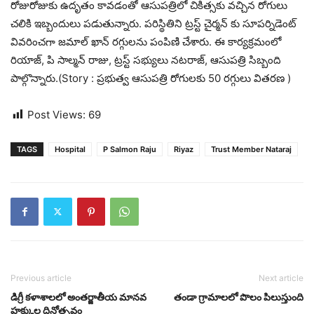
రోజురోజుకు ఉదృతం కావడంతో ఆసుపత్రిలో చికిత్సకు వచ్చిన రోగులు
చలికి ఇబ్బందులు పడుతున్నారు. పరిస్థితిని ట్రస్ట్ చైర్మన్ కు సూపర్నిడెంట్
వివరించగా జమాల్ ఖాన్ రగ్గులను పంపిణి చేశారు. ఈ కార్యక్రమంలో
రియాజ్, పి సాల్మన్ రాజు, ట్రస్ట్ సభ్యులు నటరాజ్, ఆసుపత్రి సిబ్బంది
పాల్గొన్నారు.(Story : ప్రభుత్వ ఆసుపత్రి రోగులకు 50 రగ్గులు వితరణ )
Post Views:
69
TAGS
Hospital
P Salmon Raju
Riyaz
Trust Member Nataraj
Previous article
Next article
డిగ్రీ కళాశాలలో అంతర్జాతీయ మానవ
తండా గ్రామాలలో పొలం పిలుస్తుంది
హక్కుల దినోత్సవం