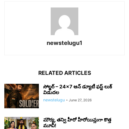
newstelugu1
RELATED ARTICLES
సోల్జర్ – 24×7 ఆన్ డ్యూటీ ఫస్ట్ లుక్
విడుదల
newstelugu
-
June 27, 2026
మౌర్య‌, త‌న్వి హీరో హీరోయిన్లుగా కొత్త
మూవీ!