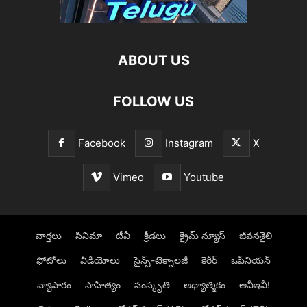
ABOUT US
FOLLOW US
Facebook
Instagram
X
Vimeo
Youtube
వార్తలు
సినిమా
టీవీ
క్రీడలు
క్రైమ్ న్యూస్‌
జీవనశైలి
ఫోటోలు
వీడియోలు
సైన్స్‌-టెక్నాలజీ
కెరీర్‌
ఒపీనియన్‌
వ్యాపారం
సాహిత్యం
సంస్కృతి
ఆధ్యాత్మికం
అవీఇవీ!