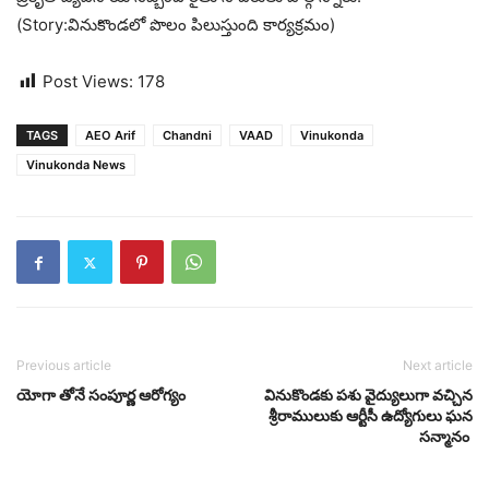
(Story:వినుకొండలో పొలం పిలుస్తుంది కార్యక్రమం)
Post Views:
178
TAGS
AEO Arif
Chandni
VAAD
Vinukonda
Vinukonda News
Previous article
Next article
యోగా తోనే సంపూర్ణ ఆరోగ్యం
వినుకొండకు పశు వైద్యులుగా వచ్చిన
శ్రీరాములుకు ఆర్టీసీ ఉద్యోగులు ఘన
సన్మానం