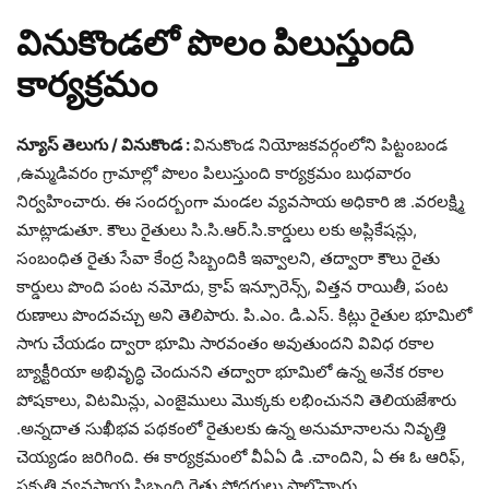
వినుకొండలో పొలం పిలుస్తుంది
కార్యక్రమం
న్యూస్ తెలుగు / వినుకొండ :
వినుకొండ నియోజకవర్గంలోని పిట్టంబండ
,ఉమ్మడివరం గ్రామాల్లో పొలం పిలుస్తుంది కార్యక్రమం బుధవారం
నిర్వహించారు. ఈ సందర్బంగా మండల వ్యవసాయ అధికారి జి .వరలక్ష్మి
మాట్లాడుతూ. కౌలు రైతులు సి.సి.ఆర్.సి.కార్డులు లకు అప్లికేషన్లు,
సంబంధిత రైతు సేవా కేంద్ర సిబ్బందికి ఇవ్వాలని, తద్వారా కౌలు రైతు
కార్డులు పొంది పంట నమోదు, క్రాప్ ఇన్సూరెన్స్, విత్తన రాయితీ, పంట
రుణాలు పొందవచ్చు అని తెలిపారు. పి.ఎం. డి.ఎస్. కిట్లు రైతుల భూమిలో
సాగు చేయడం ద్వారా భూమి సారవంతం అవుతుందని వివిధ రకాల
బ్యాక్టీరియా అభివృద్ధి చెందునని తద్వారా భూమిలో ఉన్న అనేక రకాల
పోషకాలు, విటమిన్లు, ఎంజైములు మొక్కకు లభించునని తెలియజేశారు
.అన్నదాత సుఖీభవ పథకంలో రైతులకు ఉన్న అనుమానాలను నివృత్తి
చెయ్యడం జరిగింది. ఈ కార్యక్రమంలో వీఏఏ డి .చాందిని, ఏ ఈ ఓ ఆరిఫ్,
ప్రకృతి వ్యవసాయ సిబ్బంది రైతు సోదరులు పాల్గొన్నారు.