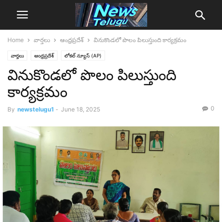
Home
వార్తలు
ఆంధ్రప్రదేశ్‌
వినుకొండలో పొలం పిలుస్తుంది కార్యక్రమం
వార్తలు
ఆంధ్రప్రదేశ్‌
లోక‌ల్ న్యూస్‌ (AP)
వినుకొండలో పొలం పిలుస్తుంది
కార్యక్రమం
0
By
newstelugu1
-
June 18, 2025