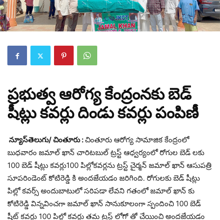
ప్రభుత్వ ఆరోగ్య కేంద్రంనకు బెడ్
షీట్లు కవర్లు దిండు కవర్లు పంపిణీ
న్యూస్‌తెలుగు/ చింతూరు :
చింతూరు ఆరోగ్య సామాజిక కేంద్రంలో
బుధవారం జమాల్ ఖాన్ చారిటబుల్ ట్రస్ట్ ఆధ్వర్యంలో రోగుల బెడ్ లకు
100 బెడ్ షీట్లు కవర్లు100 పిల్లోకవర్లను ట్రస్ట్ చైర్మన్ జమాల్ ఖాన్ ఆసుపత్రి
సూపరిండెంట్ కోటిరెడ్డి కి అందజేయడం జరిగింది. రోగులకు బెడ్ షీట్లు
పిల్లో కవర్స్ అందుబాటులో సరిపడా లేవని గతంలో జమాల్ ఖాన్ కు
కోటిరెడ్డి విన్నవించగా జమాల్ ఖాన్ సానుకూలంగా స్పందించి 100 బెడ్
షీట్ కవర్లు 100 పిల్లో కవర్లు తమ ట్రస్ట్ లోగో తో చేయించి అందజేయడం