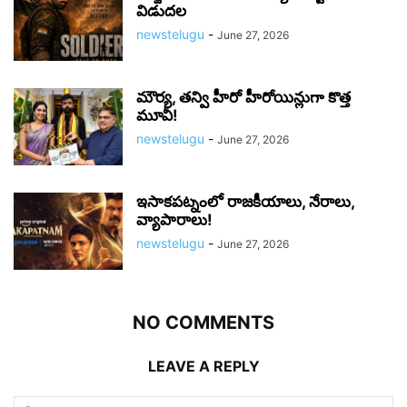
విడుదల
newstelugu
-
June 27, 2026
మౌర్య‌, త‌న్వి హీరో హీరోయిన్లుగా కొత్త
మూవీ!
newstelugu
-
June 27, 2026
ఇసాకపట్నంలో రాజ‌కీయాలు, నేరాలు,
వ్యాపారాలు!
newstelugu
-
June 27, 2026
NO COMMENTS
LEAVE A REPLY