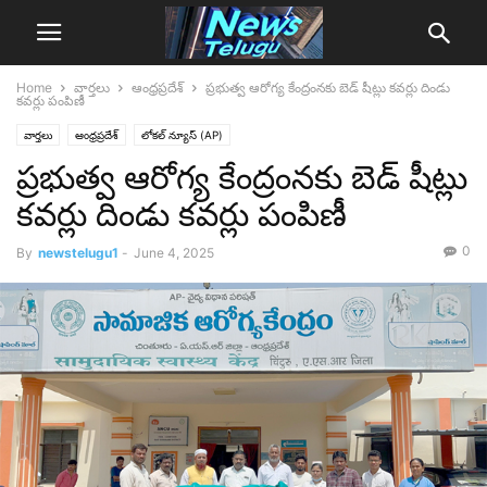
Home
వార్తలు
ఆంధ్రప్రదేశ్‌
ప్రభుత్వ ఆరోగ్య కేంద్రంనకు బెడ్ షీట్లు కవర్లు దిండు
కవర్లు పంపిణీ
వార్తలు
ఆంధ్రప్రదేశ్‌
లోక‌ల్ న్యూస్‌ (AP)
ప్రభుత్వ ఆరోగ్య కేంద్రంనకు బెడ్ షీట్లు
కవర్లు దిండు కవర్లు పంపిణీ
0
By
newstelugu1
-
June 4, 2025