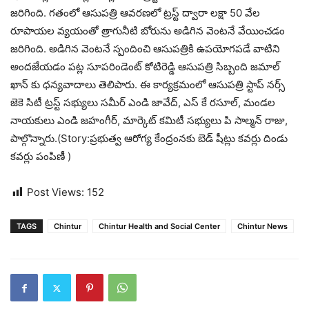
జరిగింది. గతంలో ఆసుపత్రి ఆవరణలో ట్రస్ట్ ద్వారా లక్షా 50 వేల
రూపాయల వ్యయంతో త్రాగునీటి బోరును అడిగిన వెంటనే వేయించడం
జరిగింది. అడిగిన వెంటనే స్పందించి ఆసుపత్రికి ఉపయోగపడే వాటిని
అందజేయడం పట్ల సూపరిండెంట్ కోటిరెడ్డి ఆసుపత్రి సిబ్బంది జమాల్
ఖాన్ కు ధన్యవాదాలు తెలిపారు. ఈ కార్యక్రమంలో ఆసుపత్రి స్టాప్ నర్స్
జెకె సిటీ ట్రస్ట్ సభ్యులు సమీర్ ఎండి జావేద్, ఎస్ కే రసూల్, మండల
నాయకులు ఎండి జహంగీర్, మార్కెట్ కమిటీ సభ్యులు పి సాల్మన్ రాజు,
పాల్గొన్నారు.(Story:ప్రభుత్వ ఆరోగ్య కేంద్రంనకు బెడ్ షీట్లు కవర్లు దిండు
కవర్లు పంపిణీ )
Post Views:
152
TAGS
Chintur
Chintur Health and Social Center
Chintur News