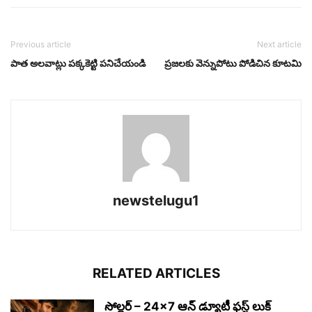
Previous article
Next article
పాత అలవాట్లు పక్కకెట్టి పనిచేయండి
ప్ర‌జ‌ల‌కు వెన్నుపోటు పోడిచిన కూట‌మి
newstelugu1
RELATED ARTICLES
సోల్జర్ – 24×7 ఆన్ డ్యూటీ ఫస్ట్ లుక్