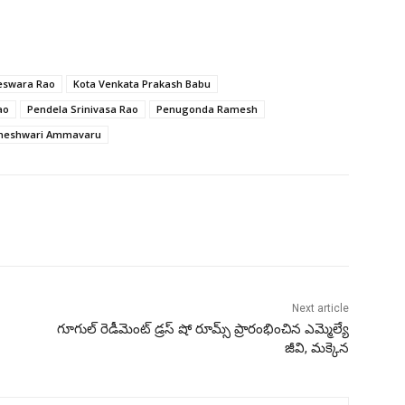
eswara Rao
Kota Venkata Prakash Babu
ao
Pendela Srinivasa Rao
Penugonda Ramesh
ameshwari Ammavaru
Next article
గూగుల్ రెడీమెంట్ డ్రస్ షో రూమ్స్ ప్రారంభించిన ఎమ్మెల్యే
జీవి, మక్కెన