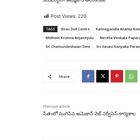
Post Views:
220
TAGS
Bosu Doll Centre
Kannegandla Ananta Kot
Mitthinti Krishna Anjaneyulu
Nerella Venkata Papar
Sri Chamundeshwari Devi
Sri Vasavi Kanyaka Par
Share
Previous article
సీతంలో ముగిసిన అమెజాన్ వెబ్ సర్వీసెస్ కార్యశాల