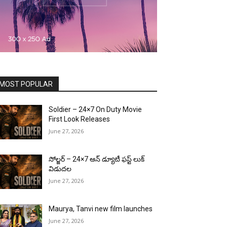
MOST POPULAR
Soldier – 24×7 On Duty Movie
First Look Releases
June 27, 2026
సోల్జర్ – 24×7 ఆన్ డ్యూటీ ఫస్ట్ లుక్
విడుదల
June 27, 2026
Maurya, Tanvi new film launches
June 27, 2026