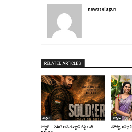
newstelugu1
RELATED ARTICLES
వార్తలు
వార్తలు
సోల్జర్ – 24×7 ఆన్ డ్యూటీ ఫస్ట్ లుక్
మౌర్య‌, త‌న్వి