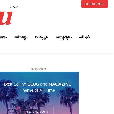
u
SUBSCRIBE
PRO
ాపారం
సాహిత్యం
సంస్కృతి
ఆధ్యాత్మికం
అవీఇవీ!
- Advertisment -