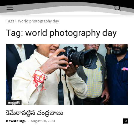
Tags
World photography day
Tag:
world photography day
ఆంధ్రప్రదేశ్‌
కెమేరాపట్టిన చంద్రబాబు
newstelugu
-
August 20, 2024
0