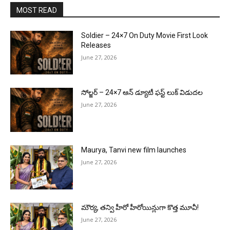
MOST READ
Soldier – 24×7 On Duty Movie First Look
Releases
June 27, 2026
సోల్జర్ – 24×7 ఆన్ డ్యూటీ ఫస్ట్ లుక్ విడుదల
June 27, 2026
Maurya, Tanvi new film launches
June 27, 2026
మౌర్య‌, త‌న్వి హీరో హీరోయిన్లుగా కొత్త మూవీ!
June 27, 2026