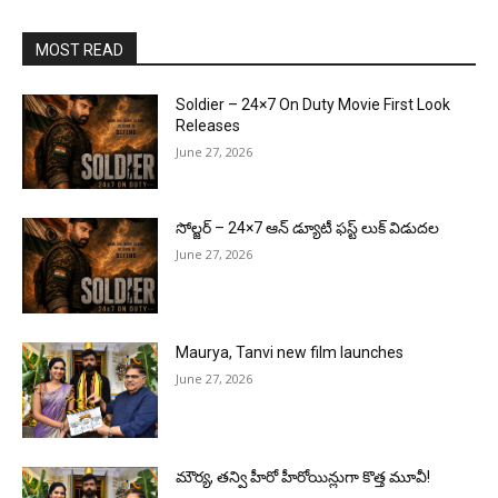
MOST READ
Soldier – 24×7 On Duty Movie First Look
Releases
June 27, 2026
సోల్జర్ – 24×7 ఆన్ డ్యూటీ ఫస్ట్ లుక్ విడుదల
June 27, 2026
Maurya, Tanvi new film launches
June 27, 2026
మౌర్య‌, త‌న్వి హీరో హీరోయిన్లుగా కొత్త మూవీ!