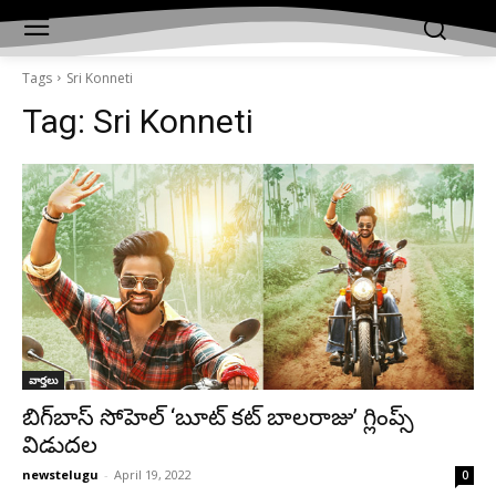
Tags
Sri Konneti
Tag:
Sri Konneti
వార్తలు
బిగ్‌బాస్‌ సోహెల్‌ ‘బూట్ క‌ట్ బాల‌రాజు’ గ్లింప్స్
విడుద‌ల‌
newstelugu
-
April 19, 2022
0