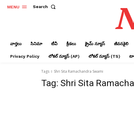
N
Search
MENU
వార్తలు
సినిమా
టీవీ
క్రీడలు
క్రైమ్ న్యూస్‌
జీవనశైలి
Privacy Policy
లోక‌ల్ న్యూస్‌ (AP)
లోక‌ల్ న్యూస్‌ (TS)
టాప
Tags
Shri Sita Ramachandra
Swami
Tag:
Shri Sita Ramach