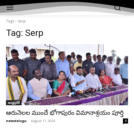
Tags
Serp
Tag:
Serp
ఆంధ్రప్రదేశ్‌
ఆరునెలల ముందే భోగాపురం విమానాశ్రయం పూర్తి
newstelugu
-
August 11, 2024
0