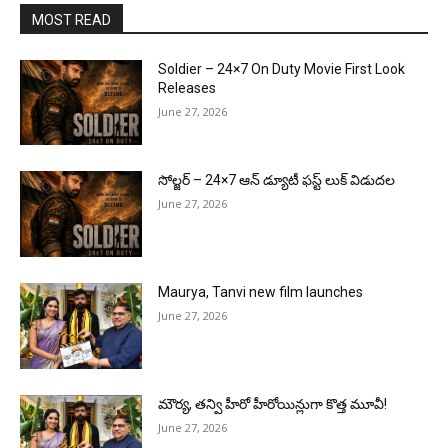
MOST READ
Soldier – 24×7 On Duty Movie First Look
Releases
June 27, 2026
సోల్జర్ – 24×7 ఆన్ డ్యూటీ ఫస్ట్ లుక్ విడుదల
June 27, 2026
Maurya, Tanvi new film launches
June 27, 2026
మౌర్య‌, త‌న్వి హీరో హీరోయిన్లుగా కొత్త మూవీ!
June 27, 2026