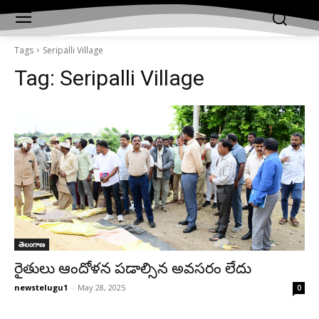
Tags
Seripalli Village
Tag:
Seripalli Village
తెలంగాణ
రైతులు ఆందోళన పడాల్సిన అవసరం లేదు
newstelugu1
-
May 28, 2025
0