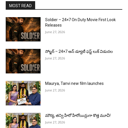
MOST READ
Soldier – 24×7 On Duty Movie First Look
Releases
June 27, 2026
సోల్జర్ – 24×7 ఆన్ డ్యూటీ ఫస్ట్ లుక్ విడుదల
June 27, 2026
Maurya, Tanvi new film launches
June 27, 2026
మౌర్య‌, త‌న్వి హీరో హీరోయిన్లుగా కొత్త మూవీ!
June 27, 2026