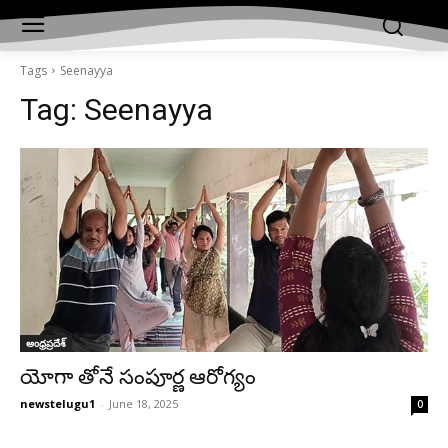
Tags
Seenayya
Tag:
Seenayya
ఆంధ్రప్రదేశ్‌
యోగా తోనే సంపూర్ణ ఆరోగ్యం
newstelugu1
-
June 18, 2025
0