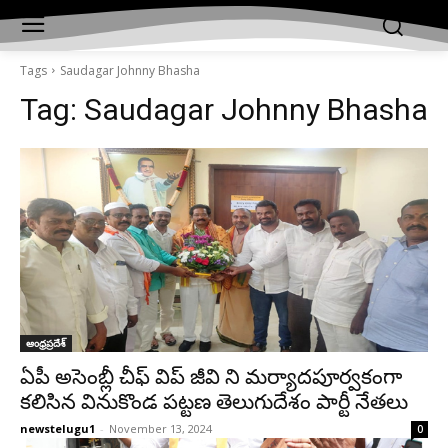
Tags
Saudagar Johnny Bhasha
Tag:
Saudagar Johnny Bhasha
ఆంధ్రప్రదేశ్‌
ఏపీ అసెంబ్లీ చీఫ్‌ విప్‌ జీవి ని మర్యాదపూర్వకంగా
కలిసిన వినుకొండ పట్టణ తెలుగుదేశం పార్టీ నేతలు
newstelugu1
-
November 13, 2024
0