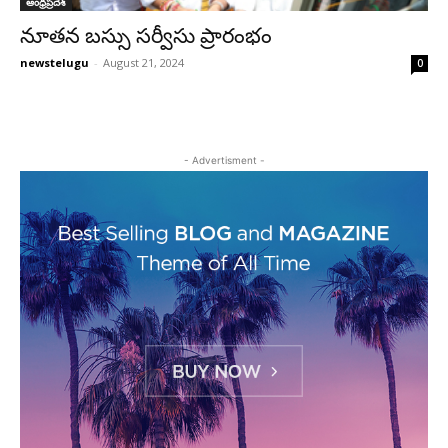
ఆంధ్రప్రదేశ్‌
నూతన బస్సు సర్వీసు ప్రారంభం
newstelugu
-
August 21, 2024
0
- Advertisment -