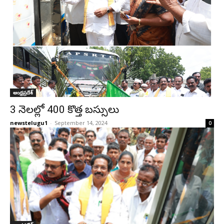
ఆంధ్రప్రదేశ్‌
3 నెలల్లో 400 కొత్త బస్సులు
newstelugu1
-
September 14, 2024
0