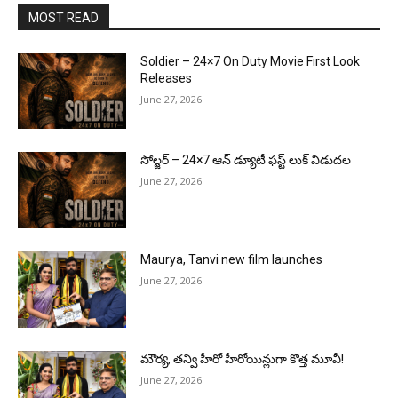
MOST READ
Soldier – 24×7 On Duty Movie First Look
Releases
June 27, 2026
సోల్జర్ – 24×7 ఆన్ డ్యూటీ ఫస్ట్ లుక్ విడుదల
June 27, 2026
Maurya, Tanvi new film launches
June 27, 2026
మౌర్య‌, త‌న్వి హీరో హీరోయిన్లుగా కొత్త మూవీ!
June 27, 2026