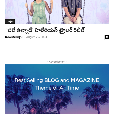
వార్తలు
‘భలే ఉన్నాడే’ హిలేరియస్ ట్రైలర్ రిలీజ్
newstelugu
-
August 20, 2024
0
- Advertisment -