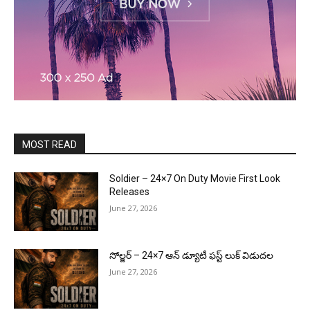
MOST READ
Soldier – 24×7 On Duty Movie First Look
Releases
June 27, 2026
సోల్జర్ – 24×7 ఆన్ డ్యూటీ ఫస్ట్ లుక్ విడుదల
June 27, 2026