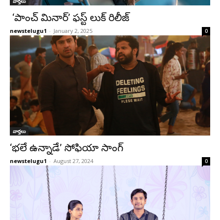
వార్తలు
‘పాంచ్ మినార్’ ఫస్ట్ లుక్ రిలీజ్
newstelugu1
-
January 2, 2025
0
వార్తలు
‘భలే ఉన్నాడే’ సోఫియా సాంగ్
newstelugu1
-
August 27, 2024
0