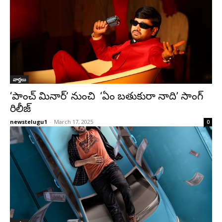
వార్తలు
‘పాంచ్ మినార్’ నుంచి ‘ఏం బతుకురా నాది’ సాంగ్
రిలీజ్
newstelugu1
-
March 17, 2025
0