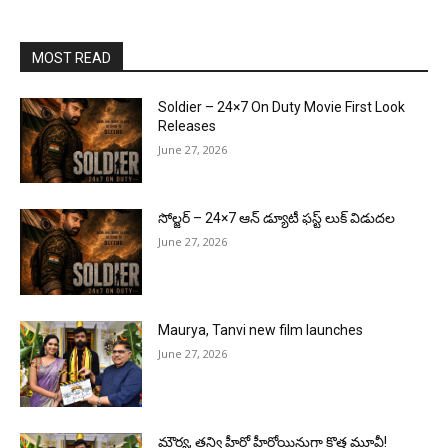
MOST READ
Soldier – 24×7 On Duty Movie First Look
Releases
June 27, 2026
సోల్జర్ – 24×7 ఆన్ డ్యూటీ ఫస్ట్ లుక్ విడుదల
June 27, 2026
Maurya, Tanvi new film launches
June 27, 2026
మౌర్య‌, త‌న్వి హీరో హీరోయిన్లుగా కొత్త మూవీ!