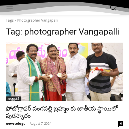
Tags
Photographer Vangapalli
Tag:
photographer Vangapalli
ఆంధ్రప్రదేశ్‌
ఫోటోగ్రాఫర్ వంగపల్లి బ్రహ్మం కు జాతీయ స్థాయిలో
పురస్కారం
newstelugu
-
August 7, 2024
0