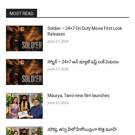
MOST READ
Soldier – 24×7 On Duty Movie First Look
Releases
June 27, 2026
సోల్జర్ – 24×7 ఆన్ డ్యూటీ ఫస్ట్ లుక్ విడుదల
June 27, 2026
Maurya, Tanvi new film launches
June 27, 2026
మౌర్య‌, త‌న్వి హీరో హీరోయిన్లుగా కొత్త మూవీ!